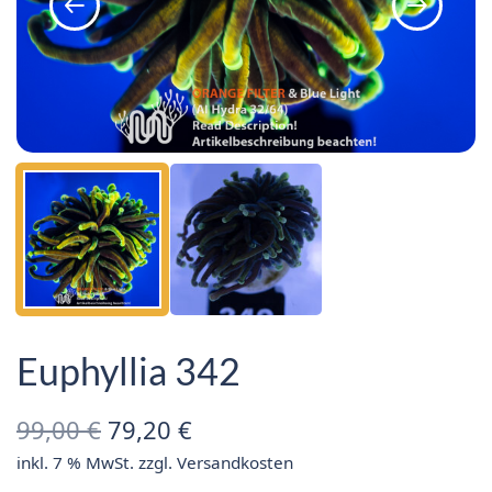
Euphyllia 342
Ursprünglicher
Aktueller
99,00
€
79,20
€
inkl. 7 % MwSt.
zzgl.
Versandkosten
Preis war:
Preis ist: