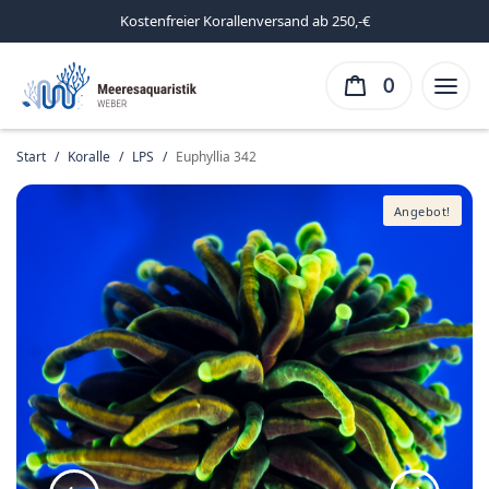
Kostenfreier Korallenversand ab 250,-€
0
Start
/
Koralle
/
LPS
/
Euphyllia 342
Angebot!