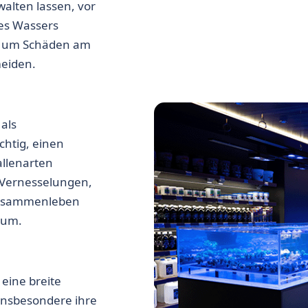
alten lassen, vor
des Wassers
er, um Schäden am
eiden.
als
chtig, einen
llenarten
r Vernesselungen,
 Zusammenleben
ium.
eine breite
Insbesondere ihre