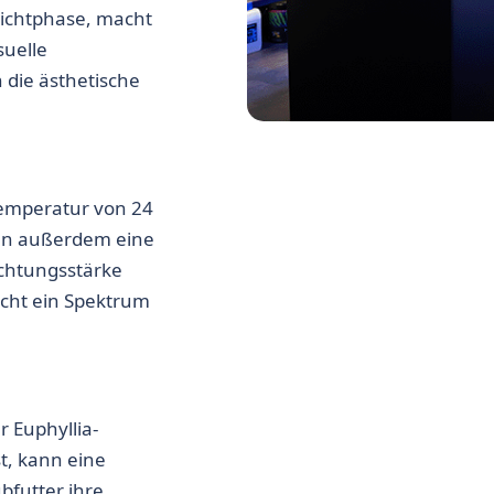
ulichtphase, macht
suelle
 die ästhetische
temperatur von 24
ugen außerdem eine
chtungsstärke
icht ein Spektrum
ür
Euphyllia-
st, kann eine
bfutter ihre