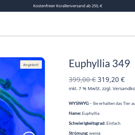
Kostenfreier Korallenversand ab 250,-€
Euphyllia 349
Angebot!
Ursprüngli
Akt
399,00
€
319,20
€
inkl. 7 % MwSt.
zzgl.
Versandko
Preis war:
Pre
399,00 €
319
WYSIWYG
– Sie erhalten das Tier 
Name:
Euphyllia
Schwierigkeitsgrad:
Einfach
Strömung:
wenig