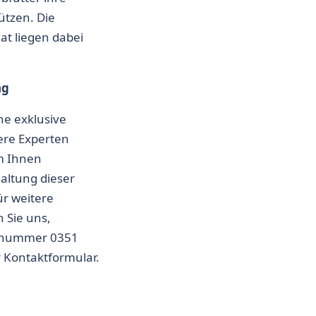
ützen. Die
at liegen dabei
ng
ne exklusive
ere Experten
m Ihnen
Haltung dieser
ür weitere
 Sie uns,
onnummer 0351
r
Kontaktformular
.