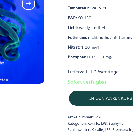
Temperatur:
24-26 °C
PAR:
60-150
Licht:
wenig – mittel
Fütterung:
nicht nötig, Zufütterung
Nitrat:
1-20 mg/l
Phosphat:
0,03—0,1 mg/l
Lieferzeit:
1-3 Werktage
Sofort verfügbar
IN DEN WARENKORB
Artikelnummer:
349
Kategorien:
Koralle
,
LPS
,
Euphyllia
Schlagwörter:
Koralle
,
LPS
,
Steinkoralle