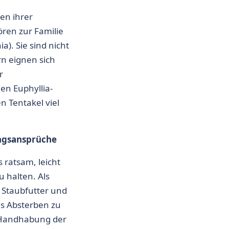
gen ihrer
ren zur Familie
ia)
. Sie sind nicht
rn eignen sich
r
ngen
Euphyllia-
n Tentakel viel
ngsansprüche
s ratsam, leicht
 halten. Als
t Staubfutter und
s Absterben zu
r Handhabung der