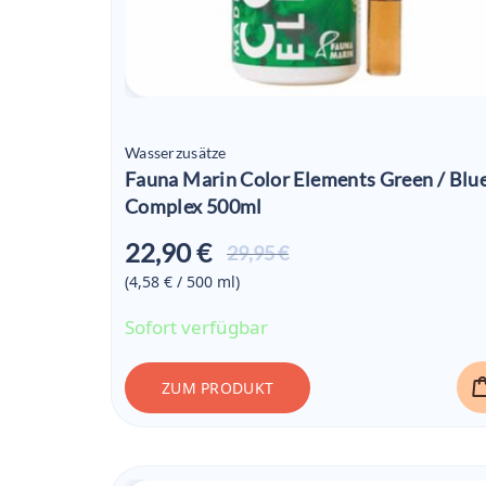
Wasserzusätze
Fauna Marin Color Elements Green / Blu
Complex 500ml
22,90 €
Aktueller
29,95 €
Preis ist:
(4,58 € / 500
ml
)
22,90 €
Sofort verfügbar
ZUM PRODUKT