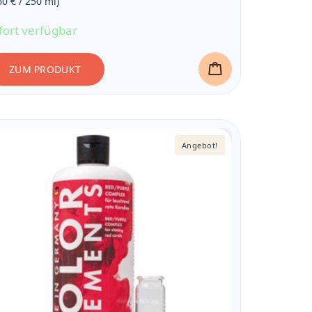
60 € / 250
ml
)
16,50 €
fort verfügbar
ZUM PRODUKT
Angebot!