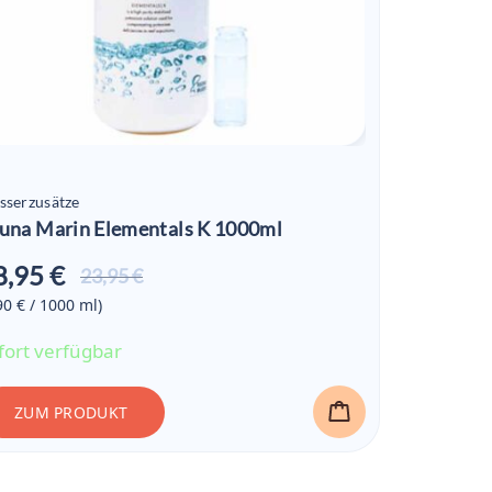
sserzusätze
una Marin Elementals K 1000ml
8,95 €
Aktueller
23,95 €
Preis ist:
90 € / 1000
ml
)
18,95 €
fort verfügbar
ZUM PRODUKT