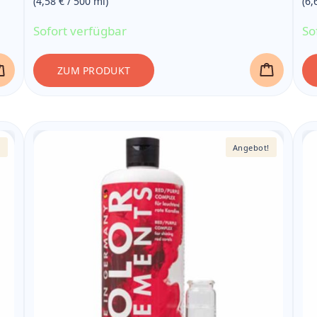
(4,58 € / 500
ml
)
(6,
22,90 €
Sofort verfügbar
So
ZUM PRODUKT
!
Angebot!