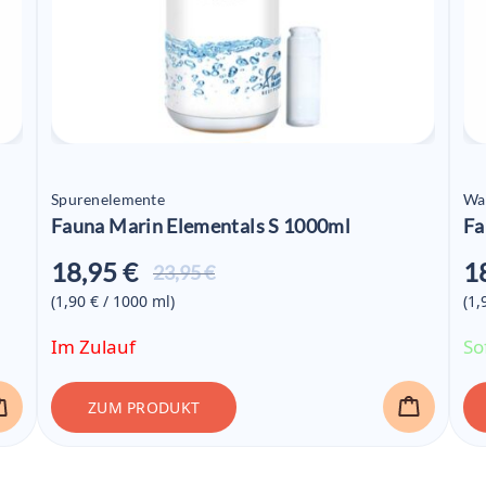
Spurenelemente
Wa
Fauna Marin Elementals S 1000ml
Fa
18,95 €
1
Aktueller
23,95 €
Preis ist:
(1,90 € / 1000
ml
)
(1,
18,95 €
Im Zulauf
So
ZUM PRODUKT