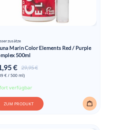
sserzusätze
una Marin Color Elements Red / Purple
mplex 500ml
1,95 €
Aktueller
29,95 €
Preis ist:
39 € / 500
ml
)
21,95 €
fort verfügbar
ZUM PRODUKT