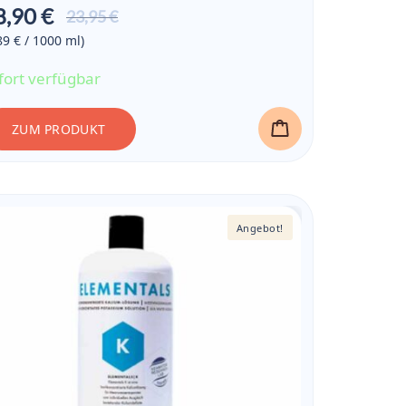
8,90 €
Aktueller
23,95 €
Preis ist:
89 € / 1000
ml
)
18,90 €
fort verfügbar
ZUM PRODUKT
Angebot!