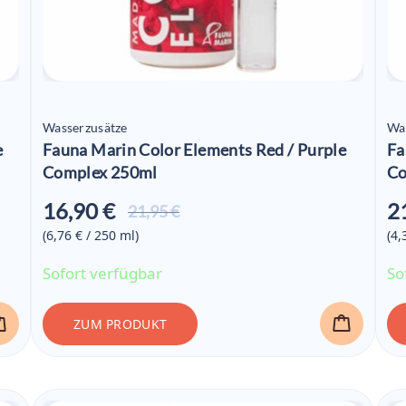
Wasserzusätze
Wa
e
Fauna Marin Color Elements Red / Purple
Fa
Complex 250ml
Co
16,90 €
2
Aktueller
21,95 €
Preis ist:
(6,76 € / 250
ml
)
(4,
16,90 €
Sofort verfügbar
So
ZUM PRODUKT