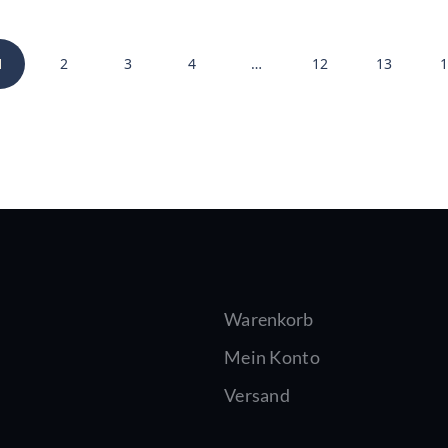
1
2
3
4
…
12
13
1
Warenkorb
Mein Konto
Versand