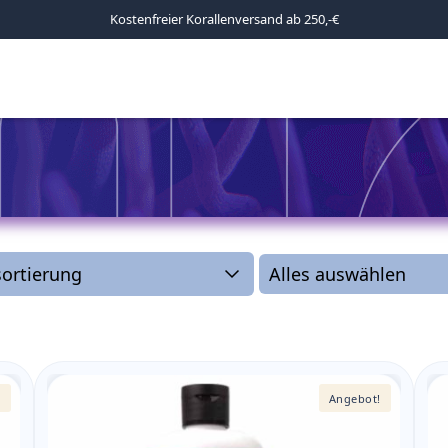
Kostenfreier Korallenversand ab 250,-€
!
Angebot!