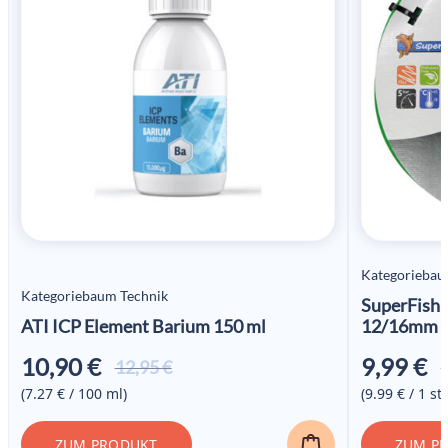
Kategoriebau
Kategoriebaum Technik
SuperFish 
ATI ICP Element Barium 150 ml
12/16mm 
10,90
€
9,99
€
Ursprünglicher
Aktueller
12,95
€
Preis war:
Preis ist:
(7.27 € / 100 ml)
(9.99 € / 1 stk
12,95 €
10,90 €.
ZUM PRODUKT
ZUM P