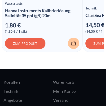
Wassertests
Technik
Hanna Instruments Kalibrierlösung
ClariSea Fi
Salinität 35 ppt (g/l) 20ml
14,50
€
1,80
€
(1.80 € / 1 stk)
(14.50 € / 1 s
ZUM PRODUKT
ZUM P
Korallen
Warenkorb
Technik
Mein Konto
Angebote
Versand