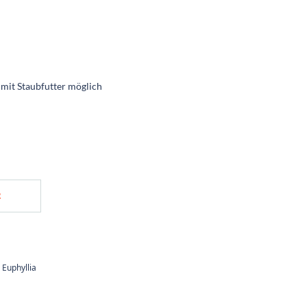
 mit Staubfutter möglich
R
,
Euphyllia