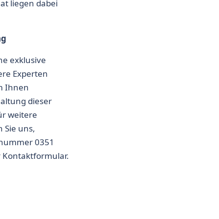
at liegen dabei
ng
ne exklusive
ere Experten
m Ihnen
Haltung dieser
ür weitere
 Sie uns,
onnummer 0351
r
Kontaktformular
.