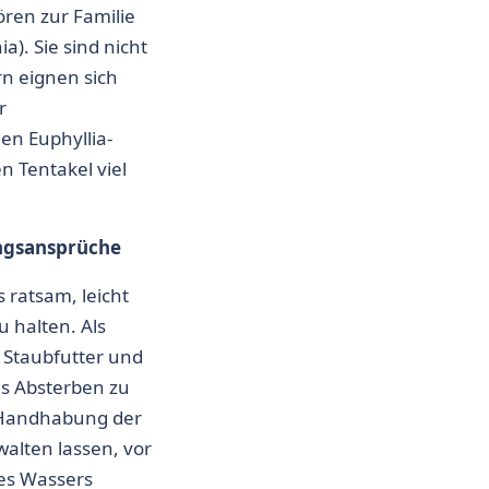
ren zur Familie
ia)
. Sie sind nicht
rn eignen sich
r
ngen
Euphyllia-
n Tentakel viel
ngsansprüche
s ratsam, leicht
 halten. Als
t Staubfutter und
s Absterben zu
r Handhabung der
alten lassen, vor
des Wassers