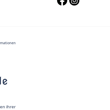
ormationen
le
gen ihrer