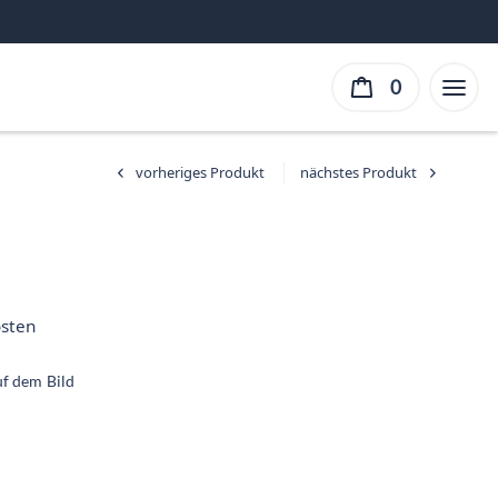
0
er
ller
sten
ist:
 €.
auf dem Bild