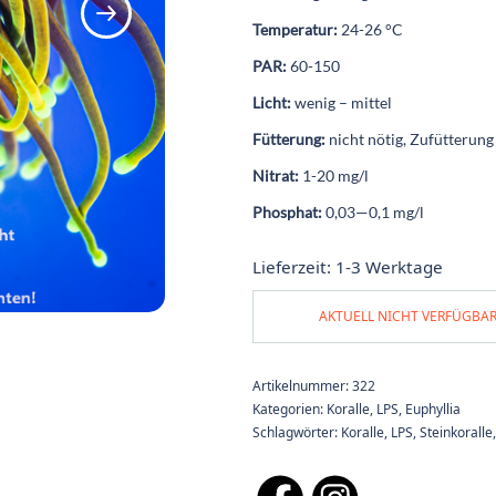
Temperatur:
24-26 °C
PAR:
60-150
Licht:
wenig – mittel
Fütterung:
nicht nötig, Zufütterung
Nitrat:
1-20 mg/l
Phosphat:
0,03—0,1 mg/l
Lieferzeit:
1-3 Werktage
AKTUELL NICHT VERFÜGBA
Artikelnummer:
322
Kategorien:
Koralle
,
LPS
,
Euphyllia
Schlagwörter:
Koralle
,
LPS
,
Steinkoralle