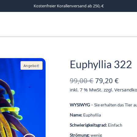
Kostenfreier Korallenversand ab 250,-€
Euphyllia 322
Angebot!
Ursprünglich
Aktue
99,00
€
79,20
€
inkl. 7 % MwSt.
zzgl.
Versandko
Preis war:
Preis 
99,00 €
79,20
WYSIWYG
– Sie erhalten das Tier 
Name:
Euphyllia
Schwierigkeitsgrad:
Einfach
Strömung:
wenig