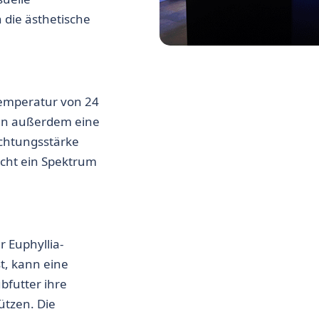
 die ästhetische
temperatur von 24
ugen außerdem eine
chtungsstärke
icht ein Spektrum
ür
Euphyllia-
st, kann eine
bfutter ihre
ützen. Die