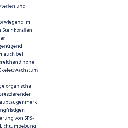
kterien und
vorwiegend im
 Steinkorallen.
ner
 genügend
m auch bei
sreichend hohe
 Skelettwachstum
.
ige organische
uoreszierender
 Hauptaugenmerk
angfristigen
rung von SPS-
n Lichtumgebung