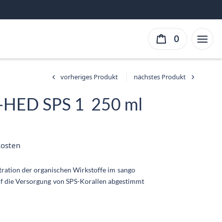
0
i-HED SPS 1 250 ml
er
ller
kosten
ist:
 €.
ation der organischen Wirkstoffe im sango
uf die Versorgung von SPS-Korallen abgestimmt