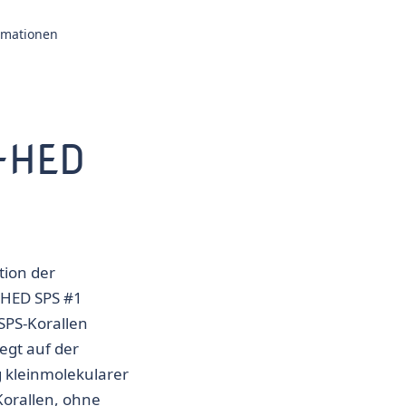
ormationen
i-HED
ion der
-HED SPS #1
SPS-Korallen
egt auf der
 kleinmolekularer
Korallen, ohne