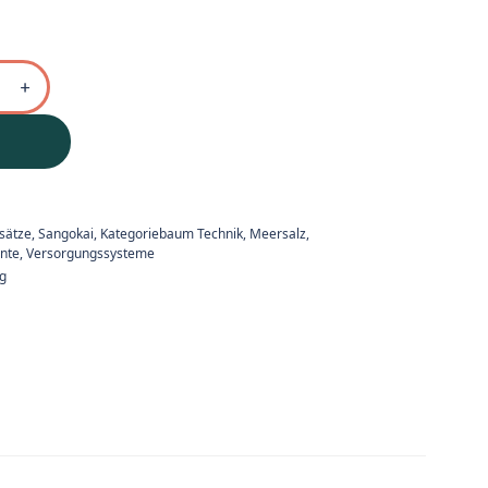
sätze
,
Sangokai
,
Kategoriebaum Technik
,
Meersalz,
nte
,
Versorgungssysteme
ng