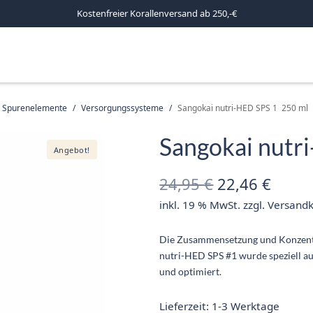
Kostenfreier Korallenversand ab 250,-€
d Spurenelemente
/
Versorgungssysteme
/
Sangokai nutri-HED SPS 1 250 ml
Sangokai nutr
Angebot!
Ursprünglich
Aktue
24,95
€
22,46
€
inkl. 19 % MwSt.
zzgl.
Versand
Preis war:
Preis 
24,95 €
22,46
Die Zusammensetzung und Konzentr
nutri-HED SPS #1 wurde speziell a
und optimiert.
Lieferzeit:
1-3 Werktage