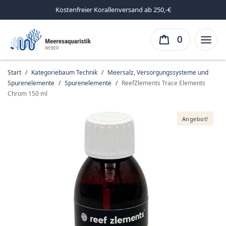
Kostenfreier Korallenversand ab 250,-€
0
Start
/
Kategoriebaum Technik
/
Meersalz, Versorgungssysteme und
Spurenelemente
/
Spurenelemente
/
ReefZlements Trace Elements
Chrom 150 ml
Angebot!