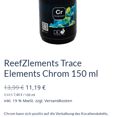
ReefZlements Trace
Elements Chrom 150 ml
Ursprünglicher
Aktueller
13,99
€
11,19
€
9,33
€
7,46
€
/
100
ml
Preis war:
Preis ist:
inkl. 19 % MwSt.
zzgl.
Versandkosten
13,99 €
11,19 €.
Chrom kann sich positiv auf die Verkalkung des Korallenskeletts,