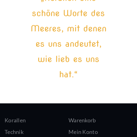
schöne Worte des
Meeres, mit denen
es uns andeutet,
wie lieb es uns
hat.“
Korallen
Warenkorb
Technik
Mein Konto