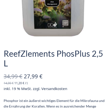
ReefZlements PhosPlus 2,5
L
Ursprünglicher
Aktueller
34,99
€
27,99
€
14,00
€
11,20
€
/
l
Preis war:
Preis ist:
inkl. 19 % MwSt.
zzgl.
Versandkosten
34,99 €
27,99 €.
Phosphor ist ein äußerst wichtiges Element für die Mikrofauna und
die Ernährung der Korallen. Wenn es in ausreichender Menge