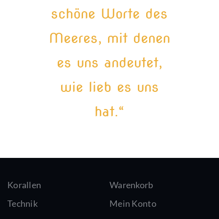
schöne Worte des
Meeres, mit denen
es uns andeutet,
wie lieb es uns
hat.“
Korallen
Warenkorb
Technik
Mein Konto