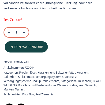
vorhanden ist, fördert es die „biologische Filterung“ sowie die
verbesserte Färbung und Gesundheit der Korallen.
Im Zulauf
IN DEN WARENKORB
Produkt enthält: 2,5
l
Artikelnummer:
RZ0044
Kategorien:
Problemlöser
,
Korallen- und Bakterienfutter
,
Korallen-,
Bakterien- & Fischfutter
,
Versorgungssysteme
,
Meersalz,
Versorgungssysteme und Spurenelemente
,
Kategoriebaum Technik
,
BLACK
WEEKEND
,
Korallen- und Bakterienfutter
,
Wasserzusätze
,
ReefZlements
,
Marken
,
Technik
Schlagwörter:
PhosPlus
,
ReefZlements