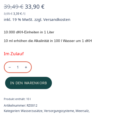
Ursprünglicher
Aktueller
39,49
€
33,90
€
3,95
€
3,39
€
/
l
Preis war:
Preis ist:
inkl. 19 % MwSt.
zzgl.
Versandkosten
39,49 €
33,90 €.
10.000 dKH-Einheiten in 1 Liter
10 ml erhöhen die Alkalinität in 100 l Wasser um 1 dKH
Im Zulauf
IN DEN WARENKORB
Produkt enthält: 10
l
Artikelnummer:
RZ0012
Kategorien:
Wasserzusätze
,
Versorgungssysteme
,
Meersalz,