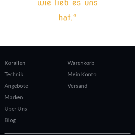
wie lieb es uns
hat.“
Korallen
Warenkorb
Technik
Mein Konto
Angebote
Versand
Marken
Über Uns
Blog