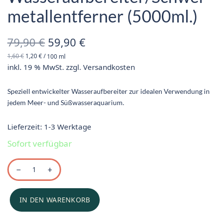
metallentferner (5000ml.)
Ursprünglicher
Aktueller
79,90
€
59,90
€
1,60
€
1,20
€
/
100
ml
Preis war:
Preis ist:
inkl. 19 % MwSt.
zzgl.
Versandkosten
79,90 €
59,90 €.
Speziell entwickelter Wasseraufbereiter zur idealen Verwendung in
jedem Meer- und Süßwasseraquarium.
Lieferzeit:
1-3 Werktage
Sofort verfügbar
IN DEN WARENKORB