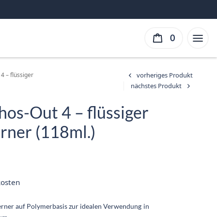
0
4 – flüssiger
hos-Out 4 – flüssiger
rner (118ml.)
r
r
:
kosten
erner auf Polymerbasis zur idealen Verwendung in