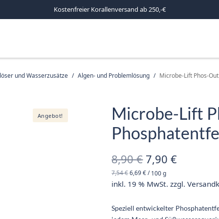
Kostenfreier Korallenversand ab 250,-€
mlöser und Wasserzusätze
/
Algen- und Problemlösung
/
Microbe-Lift Phos-Out 
Microbe-Lift P
Angebot!
Phosphatentfe
Ursprüngliche
Aktuelle
8,90
€
7,90
€
7,54
€
6,69
€
/
100
g
Preis war:
Preis ist
inkl. 19 % MwSt.
zzgl.
Versand
8,90 €
7,90 €.
Speziell entwickelter Phosphatentf