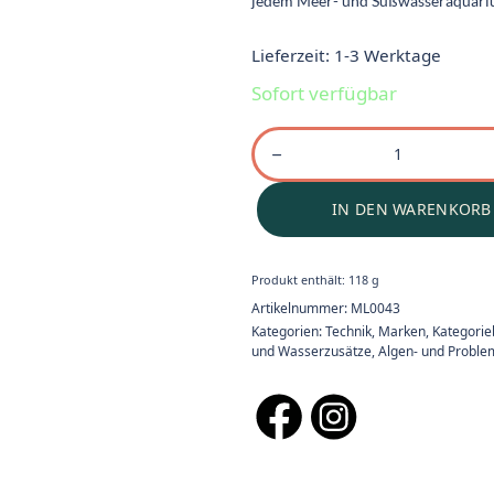
jedem Meer- und Süßwasseraquari
Lieferzeit:
1-3 Werktage
Sofort verfügbar
IN DEN WARENKORB
Produkt enthält: 118
g
Artikelnummer:
ML0043
Kategorien:
Technik
,
Marken
,
Kategori
und Wasserzusätze
,
Algen- und Proble