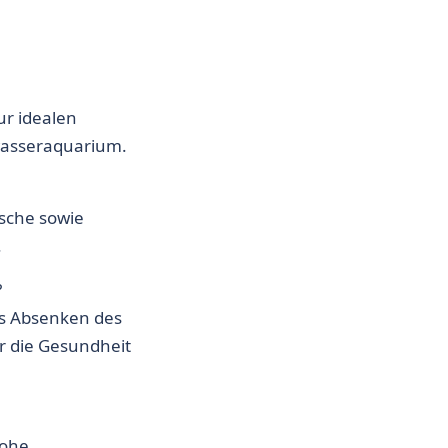
ur idealen
asseraquarium.
ische sowie
.
?
es Absenken des
r die Gesundheit
hohe