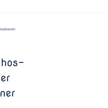
ormationen
Phos-
er
ner