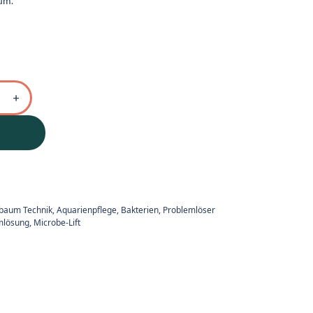
um.
ebaum Technik
,
Aquarienpflege, Bakterien, Problemlöser
mlösung
,
Microbe-Lift