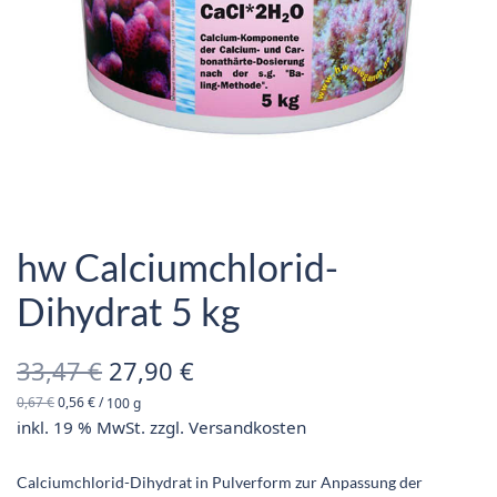
hw Calciumchlorid-
Dihydrat 5 kg
Ursprünglicher
Aktueller
33,47
€
27,90
€
0,67
€
0,56
€
/
100
g
Preis war:
Preis ist:
inkl. 19 % MwSt.
zzgl.
Versandkosten
33,47 €
27,90 €.
Calciumchlorid-Dihydrat in Pulverform zur Anpassung der