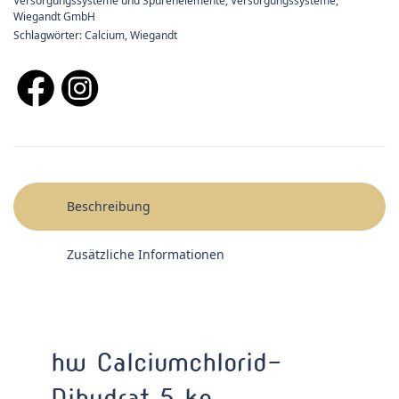
Versorgungssysteme und Spurenelemente
,
Versorgungssysteme
,
Wiegandt GmbH
Schlagwörter:
Calcium
,
Wiegandt
Beschreibung
Zusätzliche Informationen
hw Calciumchlorid-
Dihydrat 5 kg