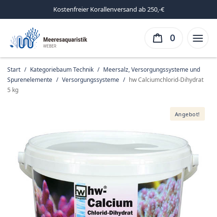
Kostenfreier Korallenversand ab 250,-€
0
Start
/
Kategoriebaum Technik
/
Meersalz, Versorgungssysteme und
Spurenelemente
/
Versorgungssysteme
/
hw Calciumchlorid-Dihydrat
5 kg
Angebot!