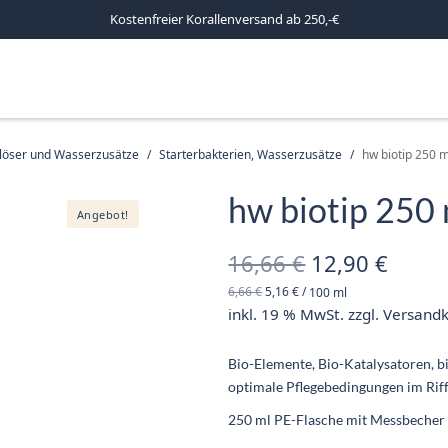
Kostenfreier Korallenversand ab 250,-€
mlöser und Wasserzusätze
/
Starterbakterien, Wasserzusätze
/
hw biotip 250 m
hw biotip 250
Angebot!
Ursprünglich
Aktue
16,66
€
12,90
€
6,66
€
5,16
€
/
100
ml
Preis war:
Preis 
inkl. 19 % MwSt.
zzgl.
Versand
16,66 €
12,90
Bio-Elemente, Bio-Katalysatoren, 
optimale Pflegebedingungen im Ri
250 ml PE-Flasche mit Messbecher 