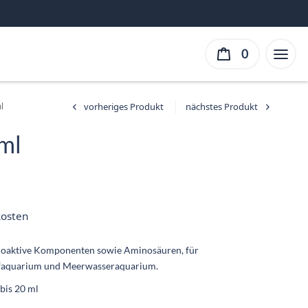
0
l
 ml
er
ller
ist:
kosten
 €.
bioaktive Komponenten sowie Aminosäuren, für
ffaquarium und Meerwasseraquarium.
bis 20 ml