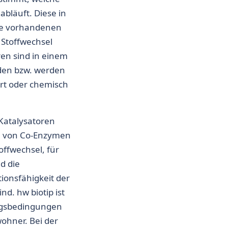
abläuft. Diese in
se vorhandenen
 Stoffwechsel
en sind in einem
den bzw. werden
ert oder chemisch
Katalysatoren
n von Co-Enzymen
ffwechsel, für
d die
ionsfähigkeit der
nd. hw biotip ist
ungsbedingungen
ohner. Bei der