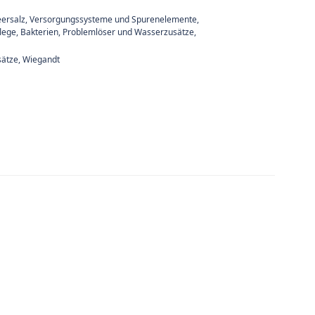
ersalz, Versorgungssysteme und Spurenelemente
,
lege, Bakterien, Problemlöser und Wasserzusätze
,
sätze
,
Wiegandt