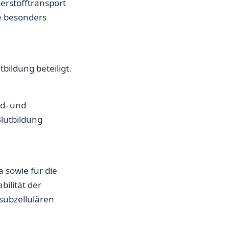
erstofftransport
e besonders
bildung beteiligt.
id- und
lutbildung
a sowie für die
bilität der
subzellulären