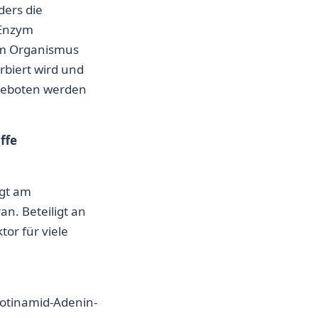
ders die
-Enzym
om Organismus
rbiert wird und
geboten werden
ffe
igt am
n. Beteiligt an
or für viele
cotinamid-Adenin-