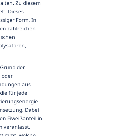
alten. Zu diesem
lt. Dieses
üssiger Form. In
en zahlreichen
ischen
lysatoren,
 Grund der
t oder
indungen aus
ie für jede
ivierungsenergie
msetzung. Dabei
en Eiweißanteil in
 veranlasst,
stimmt, welche