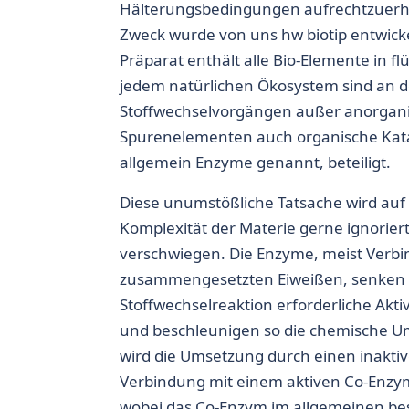
Hälterungsbedingungen aufrechtzuerh
Zweck wurde von uns hw biotip entwicke
Präparat enthält alle Bio-Elemente in fl
jedem natürlichen Ökosystem sind an d
Stoffwechselvorgängen außer anorgan
Spurenelementen auch organische Kata
allgemein Enzyme genannt, beteiligt.
Diese unumstößliche Tatsache wird auf
Komplexität der Materie gerne ignorier
verschwiegen. Die Enzyme, meist Verb
zusammengesetzten Eiweißen, senken d
Stoffwechselreaktion erforderliche Akt
und beschleunigen so die chemische U
wird die Umsetzung durch einen inaktiv
Verbindung mit einem aktiven Co-Enzym
wobei das Co-Enzym im allgemeinen be