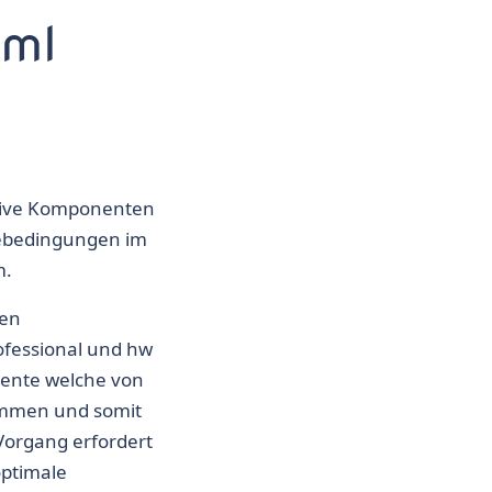
 ml
ktive Komponenten
gebedingungen im
m.
ren
fessional und hw
mente welche von
ommen und somit
Vorgang erfordert
ptimale