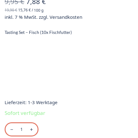
Ursprünglicher
Aktueller
9,95
€
7,88
€
19,90
€
15,76
€
/
100
g
Preis war:
Preis ist:
inkl. 7 % MwSt.
zzgl.
Versandkosten
9,95 €
7,88 €.
Tasting Set – Fisch (10x Fischfutter)
Lieferzeit:
1-3 Werktage
Sofort verfügbar