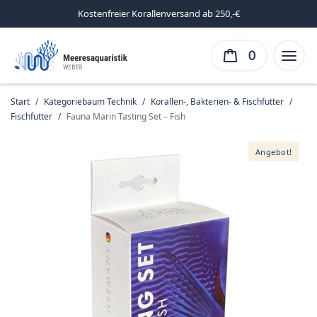
Kostenfreier Korallenversand ab 250,-€
0
Start
/
Kategoriebaum Technik
/
Korallen-, Bakterien- & Fischfutter
/
Fischfutter
/
Fauna Marin Tasting Set – Fish
Angebot!