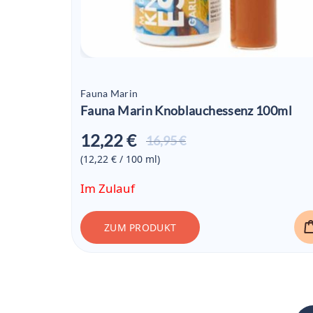
Fauna Marin
Fauna Marin Knoblauchessenz 100ml
12,22 €
Aktueller
16,95 €
Preis ist:
(12,22 € / 100
ml
)
12,22 €
Im Zulauf
ZUM PRODUKT