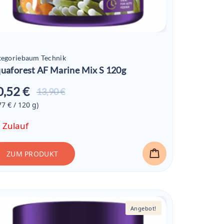
tegoriebaum Technik
uaforest AF Marine Mix S 120g
0,52 €
Aktueller
13,90 €
Preis ist:
77 € / 120
g
)
10,52 €
 Zulauf
ZUM PRODUKT
Angebot!