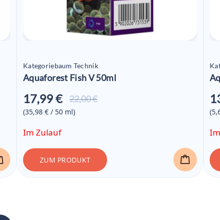
Kategoriebaum Technik
Ka
Aquaforest Fish V 50ml
Aq
17,99 €
1
Aktueller
22,00 €
Preis ist:
(35,98 € / 50
ml
)
(5,
17,99 €
Im Zulauf
Im
ZUM PRODUKT