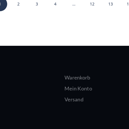
1
2
3
4
…
12
13
1
Warenkorb
Mein Konto
Versand