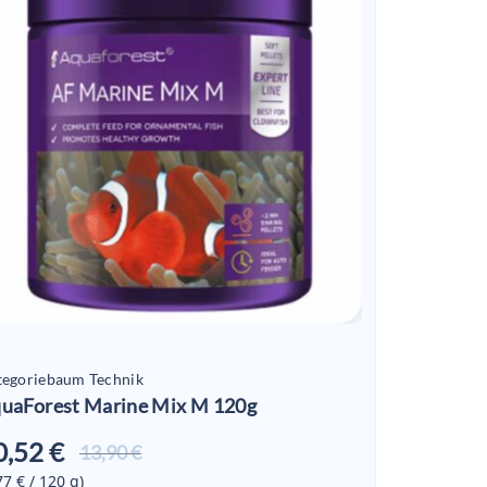
tegoriebaum Technik
uaForest Marine Mix M 120g
0,52 €
Aktueller
13,90 €
Preis ist:
77 € / 120
g
)