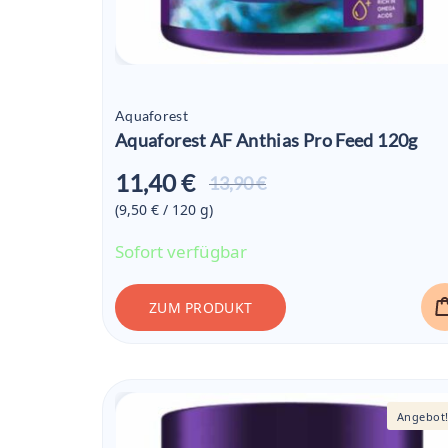
Aquaforest
Aquaforest AF Anthias Pro Feed 120g
11,40 €
Aktueller
13,90 €
Preis ist:
(9,50 € / 120
g
)
11,40 €
Sofort verfügbar
ZUM PRODUKT
Angebot