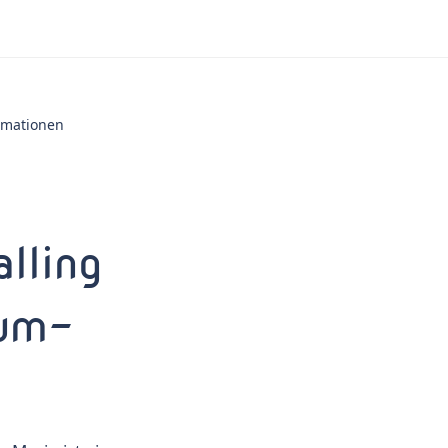
ormationen
lling
ium-