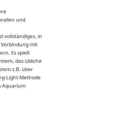
ere
rallen und
t vollständiges, in
n Verbindung mit
nn. Es spielt
System, das übliche
ystem z.B. über
ing-Light-Methode
em Aquarium