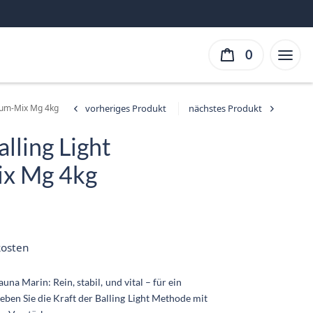
0
ium-Mix Mg 4kg
lling Light
x Mg 4kg
er
ller
ist:
kosten
 €.
na Marin: Rein, stabil, und vital – für ein
en Sie die Kraft der Balling Light Methode mit