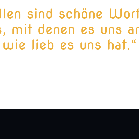
llen sind schöne Wor
, mit denen es uns an
wie lieb es uns hat.“