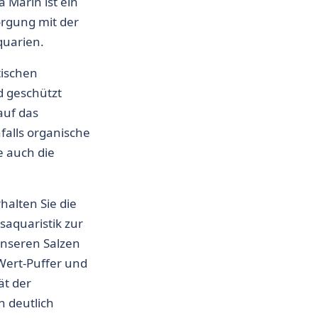
 Marin ist ein
orgung mit der
quarien.
ischen
d geschützt
auf das
falls organische
 auch die
halten Sie die
esaquaristik zur
unseren Salzen
-Wert-Puffer und
ät der
 deutlich