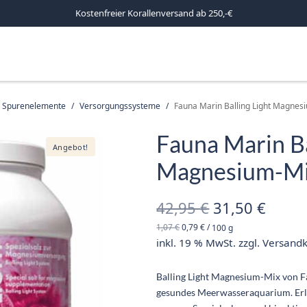
Kostenfreier Korallenversand ab 250,-€
d Spurenelemente
/
Versorgungssysteme
/
Fauna Marin Balling Light Magnes
Fauna Marin Ba
Angebot!
Magnesium-Mi
Ursprünglich
Aktue
42,95
€
31,50
€
1,07
€
0,79
€
/
100
g
Preis war:
Preis 
inkl. 19 % MwSt.
zzgl.
Versand
42,95 €
31,50
Balling Light Magnesium-Mix von Fau
gesundes Meerwasseraquarium. Erleb