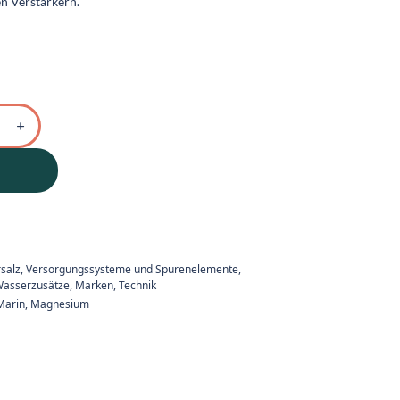
en Verstärkern.
salz, Versorgungssysteme und Spurenelemente
,
asserzusätze
,
Marken
,
Technik
Marin
,
Magnesium