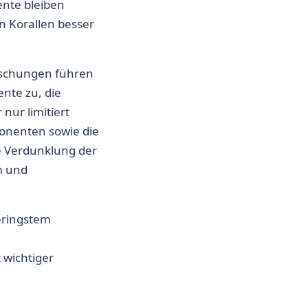
ente bleiben
n Korallen besser
ischungen führen
nte zu, die
nur limitiert
ponenten sowie die
e Verdunklung der
m und
geringstem
 wichtiger