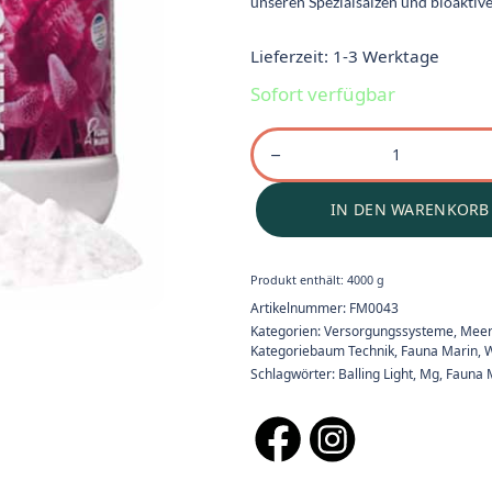
unseren Spezialsalzen und bioaktiv
Lieferzeit:
1-3 Werktage
Sofort verfügbar
IN DEN WARENKORB
Produkt enthält: 4000
g
Artikelnummer:
FM0043
Kategorien:
Versorgungssysteme
,
Meer
Kategoriebaum Technik
,
Fauna Marin
,
W
Schlagwörter:
Balling Light
,
Mg
,
Fauna 