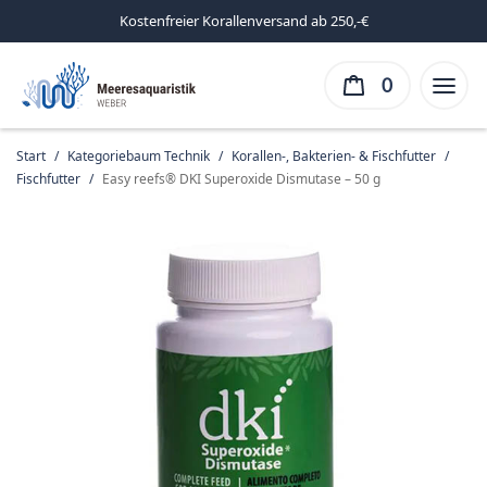
Kostenfreier Korallenversand ab 250,-€
0
Start
/
Kategoriebaum Technik
/
Korallen-, Bakterien- & Fischfutter
/
Fischfutter
/
Easy reefs® DKI Superoxide Dismutase – 50 g