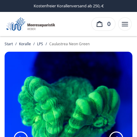
Kostenfreier Korallenversand ab 250,-€
0
Start
/
Koralle
/
LPS
/
Caulastrea Neon Green