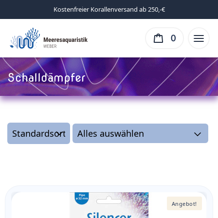
Kostenfreier Korallenversand ab 250,-€
0
Schalldämpfer
Angebot!