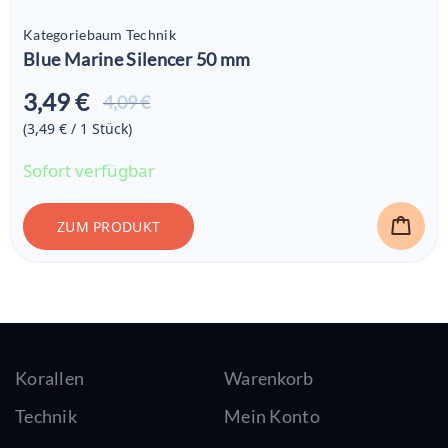
Kategoriebaum Technik
Blue Marine Silencer 50 mm
3,49 €
Aktueller
4,09 €
Preis ist:
(3,49 € / 1
Stück
)
3,49 €
Sofort verfügbar
ZUM PRODUKT
Korallen
Warenkorb
Technik
Mein Konto