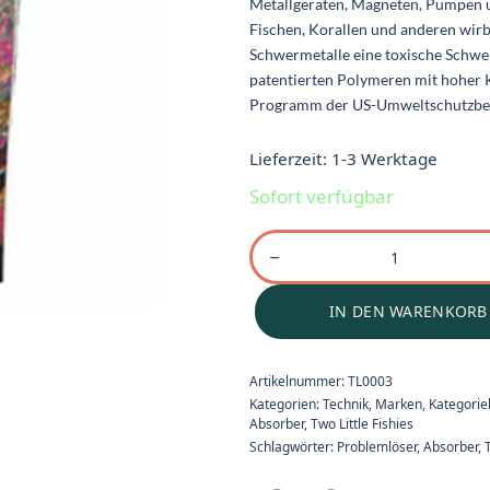
Metallgeräten, Magneten, Pumpen 
Fischen, Korallen und anderen wirb
Schwermetalle eine toxische Schwe
patentierten Polymeren mit hoher Ka
Programm der US-Umweltschutzbeh
Lieferzeit:
1-3 Werktage
Sofort verfügbar
IN DEN WARENKORB
Artikelnummer:
TL0003
Kategorien:
Technik
,
Marken
,
Kategori
Absorber
,
Two Little Fishies
Schlagwörter:
Problemlöser
,
Absorber
,