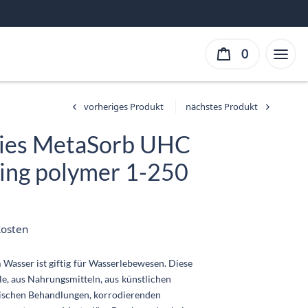
0
shies MetaSorb UHC
ing polymer 1-250
er
ller
kosten
ist:
 €.
Wasser ist giftig für Wasserlebewesen. Diese
e, aus Nahrungsmitteln, aus künstlichen
ischen Behandlungen, korrodierenden