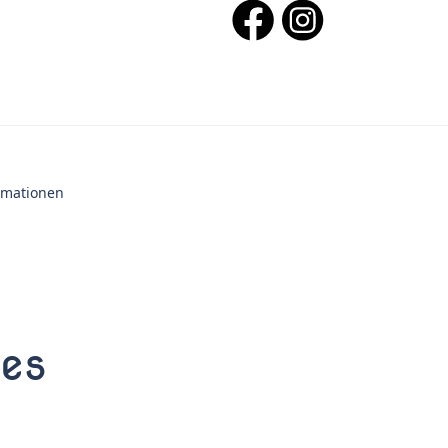
ormationen
ies