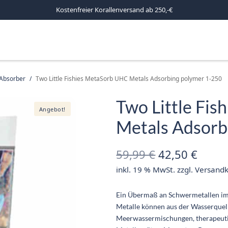
Kostenfreier Korallenversand ab 250,-€
Absorber
/
Two Little Fishies MetaSorb UHC Metals Adsorbing polymer 1-250
Two Little Fi
Angebot!
Metals Adsorb
Ursprünglich
Aktue
59,99
€
42,50
€
inkl. 19 % MwSt.
zzgl.
Versand
Preis war:
Preis 
59,99 €
42,50
Ein Übermaß an Schwermetallen im 
Metalle können aus der Wasserquell
Meerwassermischungen, therapeut