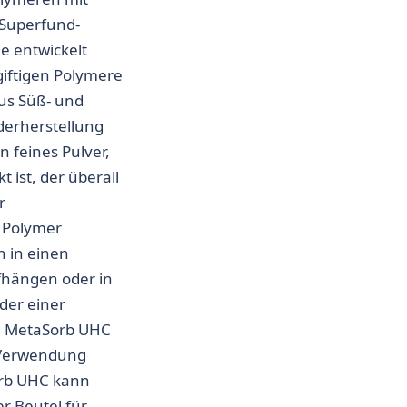
s Superfund-
 entwickelt
iftigen Polymere
aus Süß- und
derherstellung
n feines Pulver,
 ist, der überall
r
 Polymer
h in einen
ufhängen oder in
der einer
n MetaSorb UHC
n Verwendung
orb UHC kann
 Beutel für