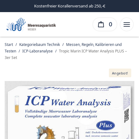
Kostenfreier Korallenversand ab 250,-€
0
Start
/
Kategoriebaum Technik
/
Messen, Regeln, Kalibrieren und
Testen
/
ICP-Laboranalyse
/
Tropic Marin ICP Water Analysis PLUS –
3er Set
Angebot!