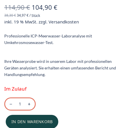
Ursprünglicher
Aktueller
114,90
€
104,90
€
38,30
€
34,97
€
/
Stück
Preis war:
Preis ist:
inkl. 19 % MwSt.
zzgl.
Versandkosten
114,90 €
104,90 €.
Professionelle ICP-Meerwasser-Laboranalyse mit
Umkehrosmosewasser-Test.
Ihre Wasserprobe wird in unserem Labor mit professionellen
Geräten analysiert. Sie erhalten einen umfassenden Bericht und
Handlungsempfehlung.
Im Zulauf
IN DEN WARENKORB