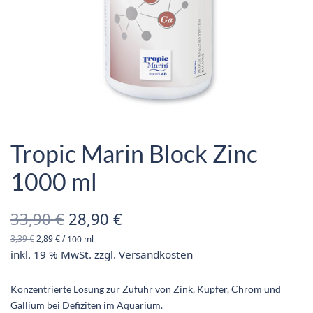
Tropic Marin Block Zinc
1000 ml
Ursprünglicher
Aktueller
33,90
€
28,90
€
3,39
€
2,89
€
/
100
ml
Preis war:
Preis ist:
inkl. 19 % MwSt.
zzgl.
Versandkosten
33,90 €
28,90 €.
Konzentrierte Lösung zur Zufuhr von Zink, Kupfer, Chrom und
Gallium bei Defiziten im Aquarium.