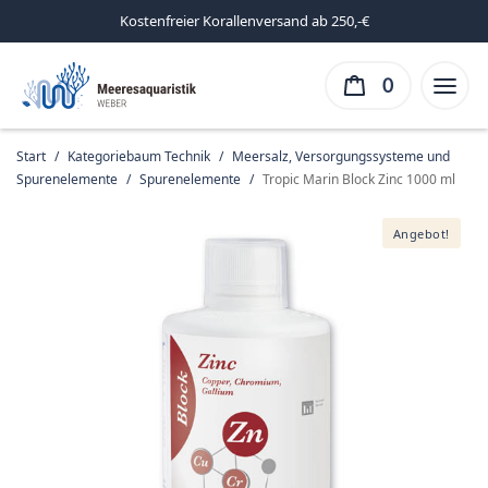
Kostenfreier Korallenversand ab 250,-€
0
Start
/
Kategoriebaum Technik
/
Meersalz, Versorgungssysteme und
Spurenelemente
/
Spurenelemente
/
Tropic Marin Block Zinc 1000 ml
Angebot!