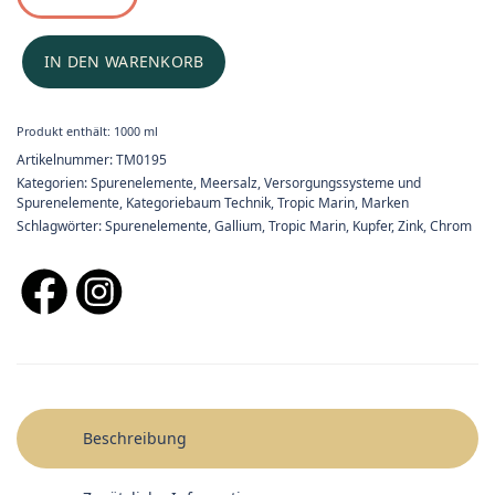
IN DEN WARENKORB
Produkt enthält: 1000
ml
Artikelnummer:
TM0195
Kategorien:
Spurenelemente
,
Meersalz, Versorgungssysteme und
Spurenelemente
,
Kategoriebaum Technik
,
Tropic Marin
,
Marken
Schlagwörter:
Spurenelemente
,
Gallium
,
Tropic Marin
,
Kupfer
,
Zink
,
Chrom
Beschreibung