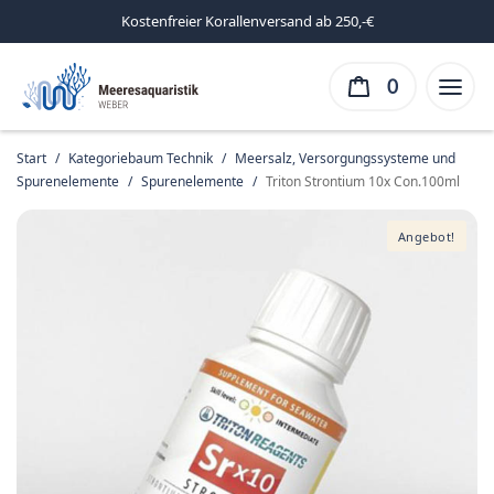
Kostenfreier Korallenversand ab 250,-€
0
Start
/
Kategoriebaum Technik
/
Meersalz, Versorgungssysteme und
Spurenelemente
/
Spurenelemente
/
Triton Strontium 10x Con.100ml
Angebot!