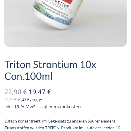
Triton Strontium 10x
Con.100ml
Ursprünglicher
Aktueller
22,90
€
19,47
€
22,90
€
19,47
€
/
100
ml
Preis war:
Preis ist:
inkl. 19 % MwSt.
zzgl.
Versandkosten
22,90 €
19,47 €.
10fach konzentriert. Im Gegensatz zu anderen Spurenelement-
Zusatzstoffen wurden TRITON-Produkte im Laufe der letzten 10