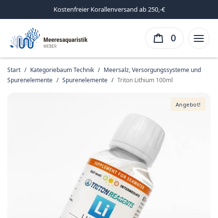
Kostenfreier Korallenversand ab 250,-€
0
Start
/
Kategoriebaum Technik
/
Meersalz, Versorgungssysteme und
Spurenelemente
/
Spurenelemente
/
Triton Lithium 100ml
Angebot!