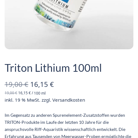
Triton Lithium 100ml
Ursprünglicher
Aktueller
19,00
€
16,15
€
19,00
€
16,15
€
/
100
ml
Preis war:
Preis ist:
inkl. 19 % MwSt.
zzgl.
Versandkosten
19,00 €
16,15 €.
Im Gegensatz zu anderen Spurenelement-Zusatzstoffen wurden
TRITON-Produkte im Laufe der letzten 10 Jahre für die
anspruchsvolle Riff-Aquaristik wissenschaftlich entwickelt. Die
Erfahrung aus Tausenden von Meerwasser-Proben ermöglichte die