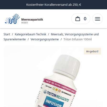
Kostenfreier Korallenversand ab 250,-€
0
Start
/
Kategoriebaum Technik
/
Meersalz, Versorgungssysteme und
Spurenelemente
/
Versorgungssysteme
/
Triton Infusion 100ml
Angebot!