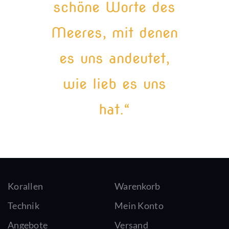
schöne Worte des
Meeres, mit denen
es uns andeutet,
wie lieb es uns
hat.“
Korallen
Warenkorb
Technik
Mein Konto
Angebote
Versand