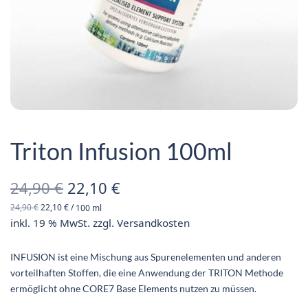
Triton Infusion 100ml
Ursprünglicher
Aktueller
24,90
€
22,10
€
24,90
€
22,10
€
/
100
ml
Preis war:
Preis ist:
inkl. 19 % MwSt.
zzgl.
Versandkosten
24,90 €
22,10 €.
INFUSION ist eine Mischung aus Spurenelementen und anderen
vorteilhaften Stoffen, die eine Anwendung der TRITON Methode
ermöglicht ohne CORE7 Base Elements nutzen zu müssen.