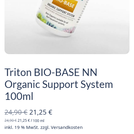
Triton BIO-BASE NN
Organic Support System
100ml
Ursprünglicher
Aktueller
24,90
€
21,25
€
24,90
€
21,25
€
/
100
ml
Preis war:
Preis ist:
inkl. 19 % MwSt.
zzgl.
Versandkosten
24,90 €
21,25 €.