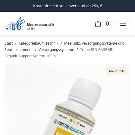
Kostenfreier Korallenversand ab 250,-€
0
Start
/
Kategoriebaum Technik
/
Meersalz, Versorgungssysteme und
Spurenelemente
/
Versorgungssysteme
/
Triton BIO-BASE NN
Organic Support System 100ml
Angebot!