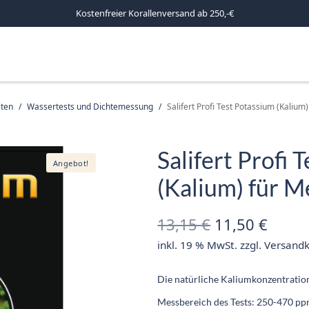
Kostenfreier Korallenversand ab 250,-€
sten
/
Wassertests und Dichtemessung
/
Salifert Profi Test Potassium (Kalium)
Salifert Profi 
Angebot!
(Kalium) für 
Ursprünglich
Aktue
13,15
€
11,50
€
inkl. 19 % MwSt.
zzgl.
Versand
Preis war:
Preis 
13,15 €
11,50
Die natürliche Kaliumkonzentratio
Messbereich des Tests: 250-470 p