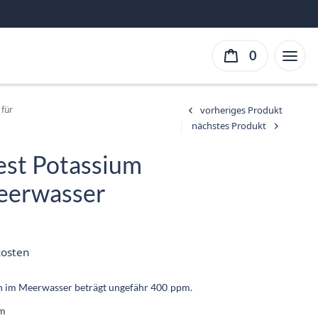
0
 für
Test Potassium
Meerwasser
er
ller
kosten
ist:
 €.
n im Meerwasser beträgt ungefähr 400 ppm.
pm