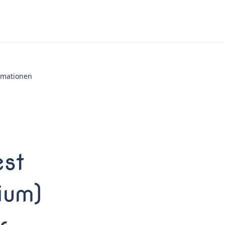
ormationen
est
ium)