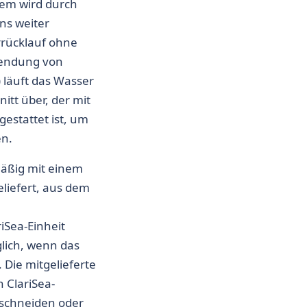
tem wird durch
ns weiter
rrücklauf ohne
wendung von
) läuft das Wasser
itt über, der mit
gestattet ist, um
en.
mäßig mit einem
liefert, aus dem
Sea-Einheit
glich, wenn das
. Die mitgelieferte
n ClariSea-
uschneiden oder