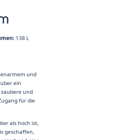
em
umen:
138 L
eisenarmem und
 über ein
e saubere und
ugang für die
er als hoch ist,
is geschaffen,