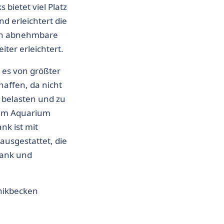
bietet viel Platz
d erleichtert die
rch abnehmbare
ter erleichtert.
t es von größter
haffen, da nicht
h belasten und zu
 im Aquarium
nk ist mit
ausgestattet, die
rank und
nikbecken