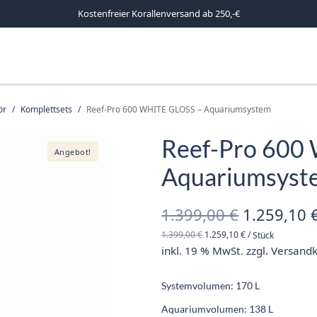
Kostenfreier Korallenversand ab 250,-€
ör
/
Komplettsets
/
Reef-Pro 600 WHITE GLOSS – Aquariumsystem
Reef-Pro 600
Angebot!
Aquariumsyst
Ursprüngl
1.399,00
€
1.259,10
1.399,00
€
1.259,10
€
/
Stück
Preis war:
inkl. 19 % MwSt.
zzgl.
Versand
1.399,00 
Systemvolumen: 170 L
Aquariumvolumen: 138 L