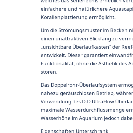
welches das Seherlebnis erheblich ver
einfachere und natürlichere Aquascap
Korallenplatzierung ermöglicht.
Um die Strömungsmuster im Becken ni
einen unattraktiven Blickfang zu verm
„unsichtbare Überlaufkasten“ der Reef
entwickelt. Dieser garantiert einwandf
Funktionalität, ohne die Ästhetik des 
stören.
Das Doppelrohr-Überlaufsystem ermögl
nahezu geräuschlosen Betrieb, währen
Verwendung des D-D UltraFlow Überl
maximale Wasserdurchflussmenge ermö
Wasserhöhe im Aquarium jedoch dabei 
Eigenschaften Unterschrank