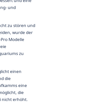
bessert und eine
ing- und
cht zu stören und
eiden, wurde der
-Pro Modelle
reie
Aquariums zu
icht einen
d die
aufkamms eine
glicht, die
nicht erhöht.