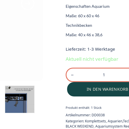
Eigenschaften Aquarium
Maße: 60 x 60 x 46
Technikbecken
Maße: 40 x 46 x 38,6
Lieferzeit:
1-3 Werktage
Aktuell nicht verfügbar
IN DEN WARENKORB
Produkt enthält: 1
Stück
Artikelnummer:
DD0038
Kategorien:
Komplettsets
,
Aquarien,Tec
BLACK WEEKEND
,
Aquariumsystem Ree