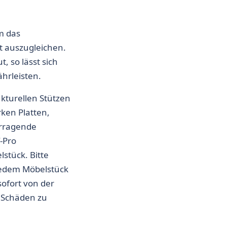
m das
t auszugleichen.
, so lässt sich
hrleisten.
kturellen Stützen
ken Platten,
orragende
-Pro
lstück. Bitte
 jedem Möbelstück
ofort von der
 Schäden zu