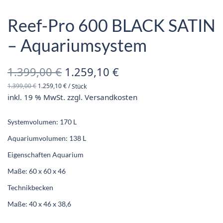
Reef-Pro 600 BLACK SATIN
– Aquariumsystem
Ursprünglicher
Aktueller
1.399,00
€
1.259,10
€
1.399,00
€
1.259,10
€
/
Stück
Preis war:
Preis ist:
inkl. 19 % MwSt.
zzgl.
Versandkosten
1.399,00 €
1.259,10 €.
Systemvolumen: 170 L
Aquariumvolumen: 138 L
Eigenschaften Aquarium
Maße: 60 x 60 x 46
Technikbecken
Maße: 40 x 46 x 38,6