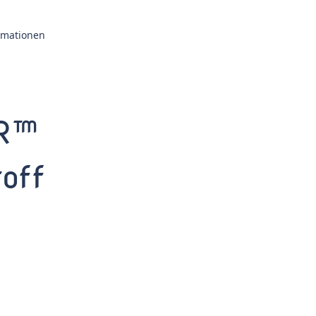
ormationen
ER™
off