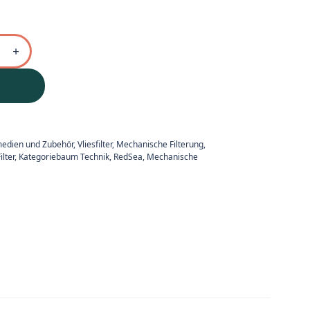
rmedien und Zubehör
,
Vliesfilter, Mechanische Filterung
,
lter
,
Kategoriebaum Technik
,
RedSea
,
Mechanische