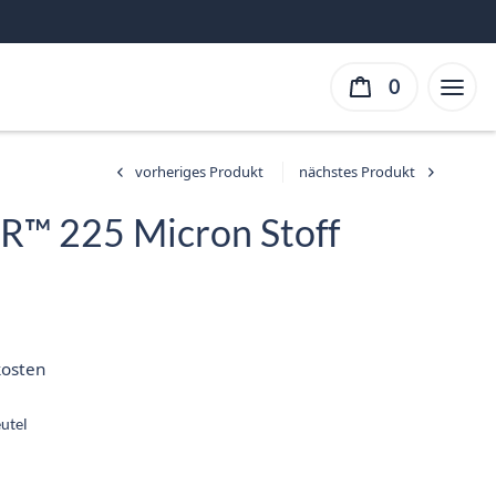
0
R™ 225 Micron Stoff
r
r
kosten
:
utel