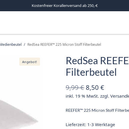
Kostenfreier Korallenversand ab 250,-€
Medienbeutel
/
RedSea REEFER™ 225 Micron Stoff Filterbeutel
RedSea REEFE
Angebot!
Filterbeutel
Ursprüngliche
Aktuelle
9,99
€
8,50
€
inkl. 19 % MwSt.
zzgl.
Versand
Preis war:
Preis ist
9,99 €
8,50 €.
REEFER™ 225 Micron Stoff Filterbe
Lieferzeit:
1-3 Werktage