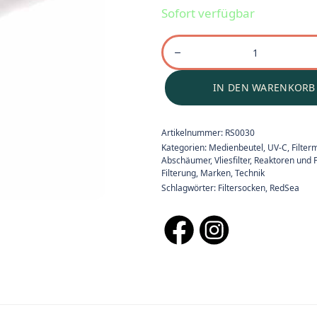
Sofort verfügbar
IN DEN WARENKORB
Artikelnummer:
RS0030
Kategorien:
Medienbeutel
,
UV-C, Filte
Abschäumer, Vliesfilter, Reaktoren und Fi
Filterung
,
Marken
,
Technik
Schlagwörter:
Filtersocken
,
RedSea