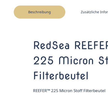
Beschreibung
Zusätzliche Inf
RedSea REEF
225 Micron St
Filterbeutel
REEFER™ 225 Micron Stoff Filterbeutel