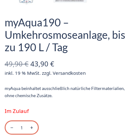
myAqua190 –
Umkehrosmoseanlage, bis
zu 190 L / Tag
Ursprünglicher
Aktueller
49,90
€
43,90
€
inkl. 19 % MwSt.
zzgl.
Versandkosten
Preis war:
Preis ist:
49,90 €
43,90 €.
myAqua beinhaltet ausschließlich natürliche Filtermaterialien,
ohne chemische Zusätze.
Im Zulauf