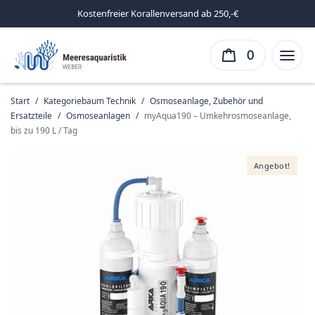
Kostenfreier Korallenversand ab 250,-€
0
Start
/
Kategoriebaum Technik
/
Osmoseanlage, Zubehör und
Ersatzteile
/
Osmoseanlagen
/
myAqua190 – Umkehrosmoseanlage,
bis zu 190 L / Tag
Angebot!