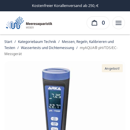
Kostenfreier Korallenversand ab 250,-€
0
Start
/
Kategoriebaum Technik
/
Messen, Regeln, Kalibrieren und
Testen
/
Wassertests und Dichtemessung
/
myAQUA® pH/TDS/EC-
Messgerät
Angebot!