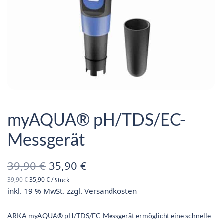
myAQUA® pH/TDS/EC-
Messgerät
Ursprünglicher
Aktueller
39,90
€
35,90
€
39,90
€
35,90
€
/
Stück
Preis war:
Preis ist:
inkl. 19 % MwSt.
zzgl.
Versandkosten
39,90 €
35,90 €.
ARKA myAQUA® pH/TDS/EC-Mess­gerät ermög­licht eine schnelle