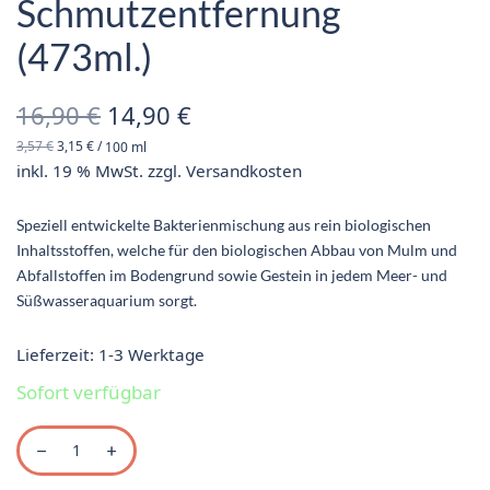
Schmutzentfernung
(473ml.)
Ursprünglicher
Aktueller
16,90
€
14,90
€
3,57
€
3,15
€
/
100
ml
Preis war:
Preis ist:
inkl. 19 % MwSt.
zzgl.
Versandkosten
16,90 €
14,90 €.
Speziell entwickelte Bakterienmischung aus rein biologischen
Inhaltsstoffen, welche für den biologischen Abbau von Mulm und
Abfallstoffen im Bodengrund sowie Gestein in jedem Meer- und
Süßwasseraquarium sorgt.
Lieferzeit:
1-3 Werktage
Sofort verfügbar