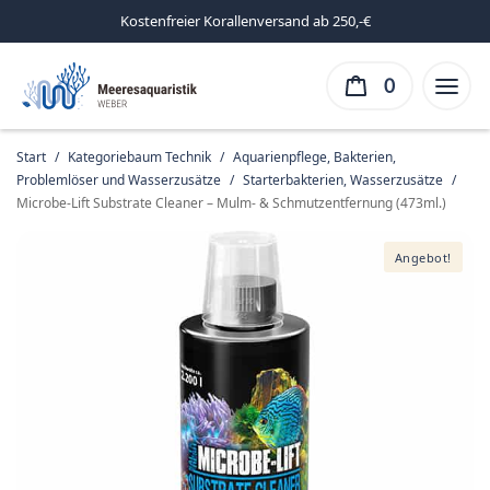
Kostenfreier Korallenversand ab 250,-€
0
Start
/
Kategoriebaum Technik
/
Aquarienpflege, Bakterien,
Problemlöser und Wasserzusätze
/
Starterbakterien, Wasserzusätze
/
Microbe-Lift Substrate Cleaner – Mulm- & Schmutzentfernung (473ml.)
Angebot!