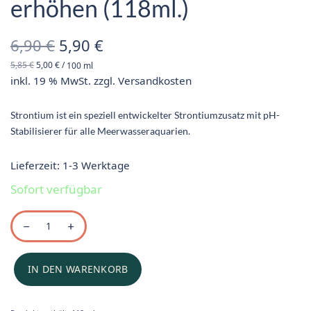
erhöhen (118ml.)
Ursprünglicher
Aktueller
6,90
€
5,90
€
5,85
€
5,00
€
/
100
ml
Preis war:
Preis ist:
inkl. 19 % MwSt.
zzgl.
Versandkosten
6,90 €
5,90 €.
Strontium ist ein speziell entwickelter Strontiumzusatz mit pH-
Stabilisierer für alle Meerwasseraquarien.
Lieferzeit:
1-3 Werktage
Sofort verfügbar
IN DEN WARENKORB