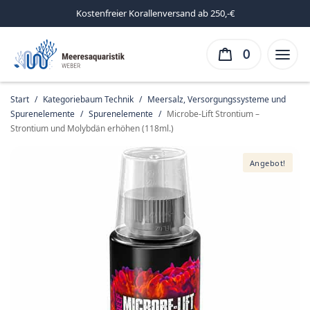
Kostenfreier Korallenversand ab 250,-€
0
Start
/
Kategoriebaum Technik
/
Meersalz, Versorgungssysteme und
Spurenelemente
/
Spurenelemente
/
Microbe-Lift Strontium –
Strontium und Molybdän erhöhen (118ml.)
Angebot!