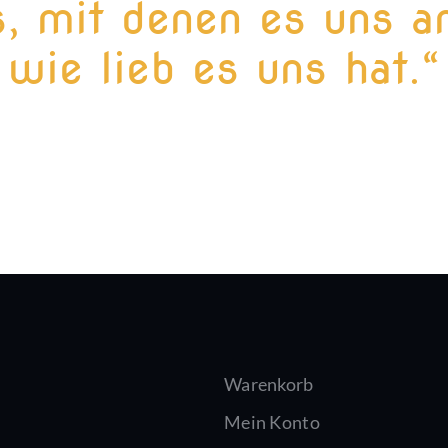
, mit denen es uns an
wie lieb es uns hat.“
Warenkorb
Mein Konto