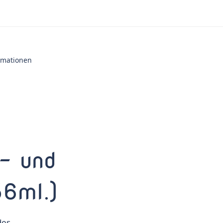
ormationen
- und
6ml.)
des