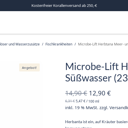
Kostenfreier Korallenversand ab 250,-€
mlöser und Wasserzusätze
/
Fischkrankheiten
/
Microbe-Lift Herbtana Meer- 
Microbe-Lift 
Angebot!
Süßwasser (23
Ursprünglich
Aktue
14,90
€
12,90
€
6,31
€
5,47
€
/
100
ml
Preis war:
Preis 
inkl. 19 % MwSt.
zzgl.
Versand
14,90 €
12,90
Herbanta ist ein, auf Kräuter basie