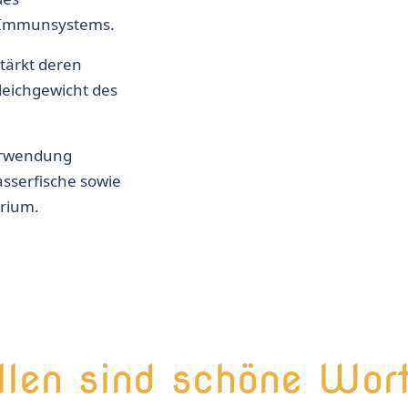
s Immunsystems.
stärkt deren
eichgewicht des
Verwendung
asserfische sowie
arium.
llen sind schöne Wor