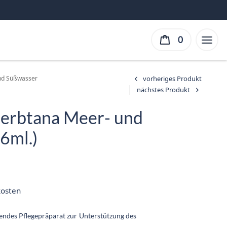
0
und Süßwasser
Herbtana Meer- und
6ml.)
er
ller
ist:
kosten
 €.
rendes Pflegepräparat zur Unterstützung des