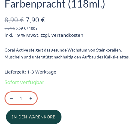
Farbenpracht (118ml.)
Ursprünglicher
Aktueller
8,90
€
7,90
€
7,54
€
6,69
€
/
100
ml
Preis war:
Preis ist:
inkl. 19 % MwSt.
zzgl.
Versandkosten
8,90 €
7,90 €.
Coral Active steigert das gesunde Wachstum von Steinkorallen,
Muscheln und unterstützt nachhaltig den Aufbau des Kalkskelettes.
Lieferzeit:
1-3 Werktage
Sofort verfügbar
IN DEN WARENKORB