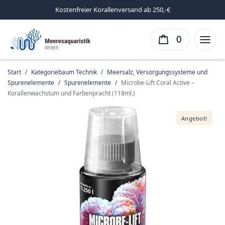
Kostenfreier Korallenversand ab 250,-€
0
Start
/
Kategoriebaum Technik
/
Meersalz, Versorgungssysteme und
Spurenelemente
/
Spurenelemente
/
Microbe-Lift Coral Active –
Korallenwachstum und Farbenpracht (118ml.)
Angebot!