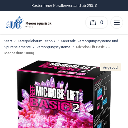
Kostenfreier Korallenversand ab 250,-€
0
Start
/
Kategoriebaum Technik
/
Meersalz, Versorgungssysteme und
Spurenelemente
/
Versorgungssysteme
/
Microbe-Lift Basic 2 –
Magnesium 1000g.
Angebot!