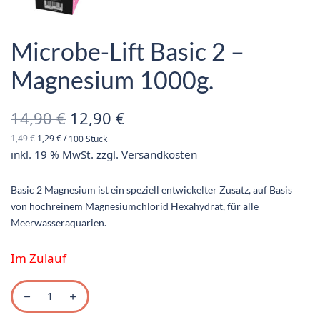
Microbe-Lift Basic 2 –
Magnesium 1000g.
Ursprünglicher
Aktueller
14,90
€
12,90
€
1,49
€
1,29
€
/
100
Stück
Preis war:
Preis ist:
inkl. 19 % MwSt.
zzgl.
Versandkosten
14,90 €
12,90 €.
Basic 2 Magnesium ist ein speziell entwickelter Zusatz, auf Basis
von hochreinem Magnesiumchlorid Hexahydrat, für alle
Meerwasseraquarien.
Im Zulauf