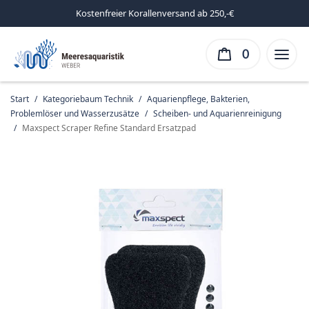
Kostenfreier Korallenversand ab 250,-€
0
Start
/
Kategoriebaum Technik
/
Aquarienpflege, Bakterien,
Problemlöser und Wasserzusätze
/
Scheiben- und Aquarienreinigung
/
Maxspect Scraper Refine Standard Ersatzpad