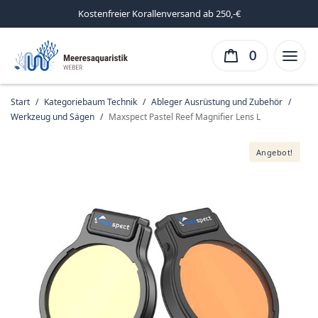
Kostenfreier Korallenversand ab 250,-€
0
Start
/
Kategoriebaum Technik
/
Ableger Ausrüstung und Zubehör
/
Werkzeug und Sägen
/
Maxspect Pastel Reef Magnifier Lens L
Angebot!