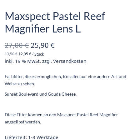
Maxspect Pastel Reef
Magnifier Lens L
Ursprünglicher
Aktueller
27,00
€
25,90
€
13,50
€
12,95
€
/
Stück
Preis war:
Preis ist:
inkl. 19 % MwSt.
zzgl.
Versandkosten
27,00 €
25,90 €.
Farbfilter, die es ermöglichen, Korallen auf eine andere Art und
Weise zu sehen.
Sunset Boulevard und Gouda Cheese.
Diese Filter können an den Maxspect Pastel Reef Magnifier
angeclipst werden.
Lieferzeit:
1-3 Werktage