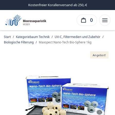
Kostenfreier Korallenversand ab 250,-€
0
Start
/
Kategoriebaum Technik
/
UV-C, Filtermedien und Zubehör
/
Biologische Filterung
/
Maxspect Nano-Tech Bio-Sphere 1kg
Angebot!