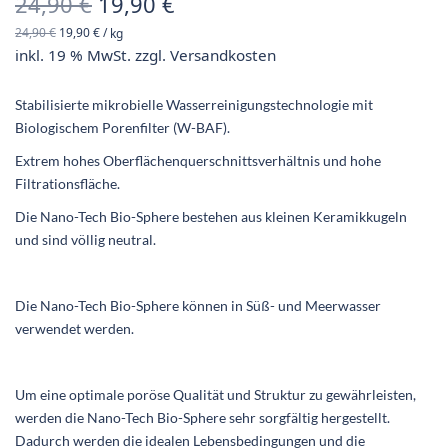
Ursprünglicher
Aktueller
24,90
€
19,90
€
24,90
€
19,90
€
/
kg
Preis war:
Preis ist:
inkl. 19 % MwSt.
zzgl.
Versandkosten
24,90 €
19,90 €.
Stabilisierte mikrobielle Wasserreinigungstechnologie mit
Biologischem Porenfilter (W-BAF).
Extrem hohes Oberflächenquerschnittsverhältnis und hohe
Filtrationsfläche.
Die Nano-Tech Bio-Sphere bestehen aus kleinen Keramikkugeln
und sind völlig neutral.
Die Nano-Tech Bio-Sphere können in Süß- und Meerwasser
verwendet werden.
Um eine optimale poröse Qualität und Struktur zu gewährleisten,
werden die Nano-Tech Bio-Sphere sehr sorgfältig hergestellt.
Dadurch werden die idealen Lebensbedingungen und die