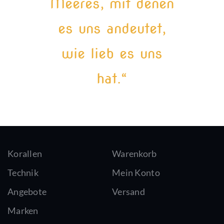
Meeres, mit denen
es uns andeutet,
wie lieb es uns
hat.“
Korallen
Warenkorb
Technik
Mein Konto
Angebote
Versand
Marken