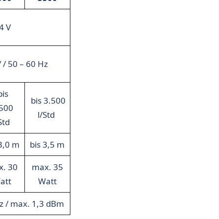
4 V
 / 50 – 60 Hz
bis
bis 3.500
500
l/Std
/Std
 3,0 m
bis 3,5 m
. 30
max. 35
att
Watt
 / max. 1,3 dBm