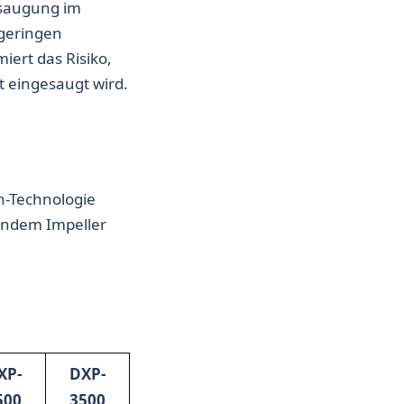
nsaugung im
geringen
iert das Risiko,
t eingesaugt wird.
n-Technologie
endem Impeller
XP-
DXP-
500
3500