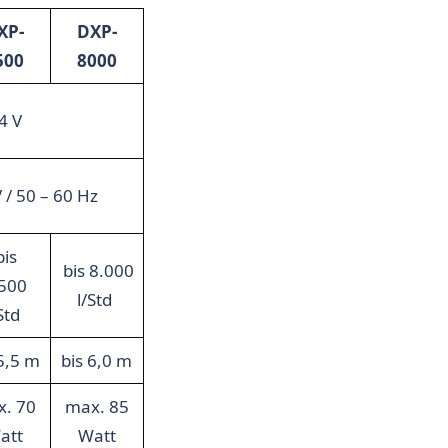
XP-
DXP-
500
8000
4 V
 / 50 – 60 Hz
bis
bis 8.000
500
l/Std
/Std
 5,5 m
bis 6,0 m
. 70
max. 85
att
Watt