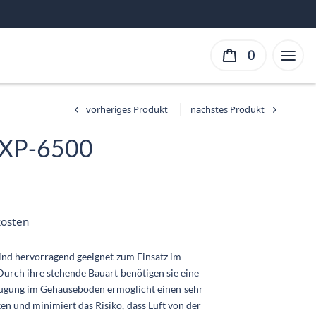
0
DXP-6500
cher
ueller
is ist:
kosten
,90 €.
nd hervorragend geeignet zum Einsatz im
 Durch ihre stehende Bauart benötigen sie eine
saugung im Gehäuseboden ermöglicht einen sehr
en und minimiert das Risiko, dass Luft von der