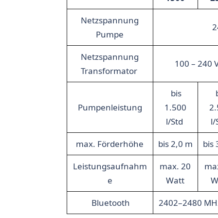
Netzspannung
2
Pumpe
Netzspannung
100 – 240 V
Transformator
bis
Pumpenleistung
1.500
2.
l/Std
l
max. Förderhöhe
bis 2,0 m
bis
Leistungsaufnahm
max. 20
max
e
Watt
W
Bluetooth
2402–2480 MHz