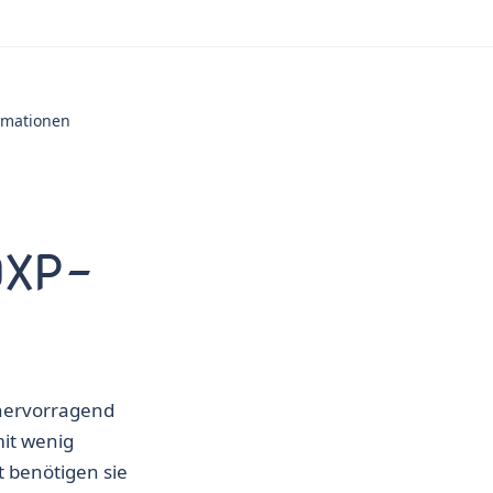
ormationen
DXP-
 hervorragend
mit wenig
t benötigen sie