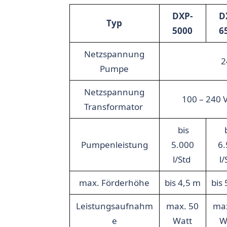
DXP-
D
Typ
5000
6
Netzspannung
2
Pumpe
Netzspannung
100 – 240 V
Transformator
bis
Pumpenleistung
5.000
6.
l/Std
l
max. Förderhöhe
bis 4,5 m
bis
Leistungsaufnahm
max. 50
max
e
Watt
W