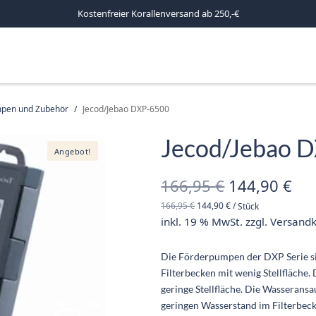
Kostenfreier Korallenversand ab 250,-€
pen und Zubehör
/
Jecod/Jebao DXP-6500
Jecod/Jebao 
Angebot!
Ursprüngli
Akt
166,95
€
144,90
€
166,95
€
144,90
€
/
Stück
Preis war:
Pre
inkl. 19 % MwSt.
zzgl.
Versand
166,95 €
144
Die Förderpumpen der DXP Serie si
Filterbecken mit wenig Stellfläche.
geringe Stellfläche. Die Wasseran
geringen Wasserstand im Filterbeck