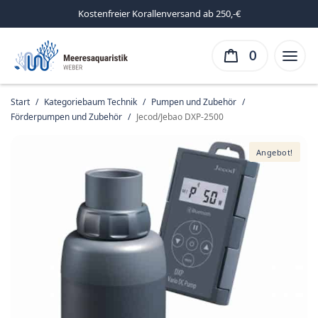
Kostenfreier Korallenversand ab 250,-€
0
Start
/
Kategoriebaum Technik
/
Pumpen und Zubehör
/
Förderpumpen und Zubehör
/
Jecod/Jebao DXP-2500
Angebot!