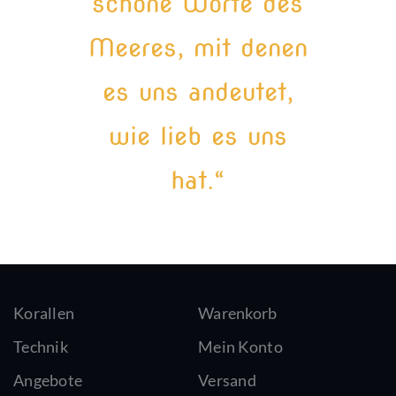
schöne Worte des
Meeres, mit denen
es uns andeutet,
wie lieb es uns
hat.“
Korallen
Warenkorb
Technik
Mein Konto
Angebote
Versand