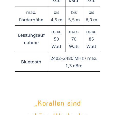
l/Std
l/Std
l/Std
max.
bis
bis
bis
Förderhöhe
4,5 m
5,5 m
6,0 m
max.
max.
max.
Leistungsauf
50
70
85
nahme
Watt
Watt
Watt
2402–2480 MHz / max.
Bluetooth
1,3 dBm
„Korallen sind