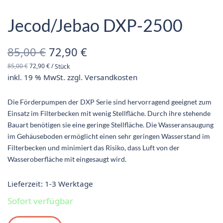
Jecod/Jebao DXP-2500
Ursprünglicher
Aktueller
85,00
€
72,90
€
85,00
€
72,90
€
/
Stück
Preis war:
Preis ist:
inkl. 19 % MwSt.
zzgl.
Versandkosten
85,00 €
72,90 €.
Die Förderpumpen der DXP Serie sind hervorragend geeignet zum
Einsatz im Filterbecken mit wenig Stellfläche. Durch ihre stehende
Bauart benötigen sie eine geringe Stellfläche. Die Wasseransaugung
im Gehäuseboden ermöglicht einen sehr geringen Wasserstand im
Filterbecken und minimiert das Risiko, dass Luft von der
Wasseroberfläche mit eingesaugt wird.
Lieferzeit:
1-3 Werktage
Sofort verfügbar