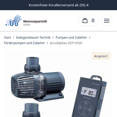
Kostenfreier Korallenversand ab 250,-€
0
Start
/
Kategoriebaum Technik
/
Pumpen und Zubehör
/
Förderpumpen und Zubehör
/
Jecod/Jebao DEP-6500
Angebot!