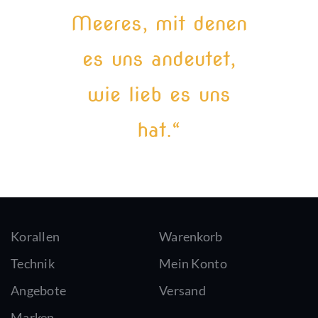
Meeres, mit denen
es uns andeutet,
wie lieb es uns
hat.“
Korallen
Warenkorb
Technik
Mein Konto
Angebote
Versand
Marken