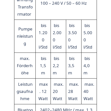
100 – 240 V / 50 – 60 Hz
Transfo
rmator
bis
bis
bis
bis
Pumpe
1.20
2.00
3.50
5.00
nleistun
0
0
0
0
g
l/Std
l/Std
l/Std
l/Std
max.
bis
bis
bis
bis
Förderh
1,5
2,2
3,5
4,0
öhe
m
m
m
m
Leistun
max
max.
max.
max.
gsaufna
. 12
20
28
40
hme
Watt
Watt
Watt
Watt
Bluetoo
2402–2480 MHz / max. 1,3