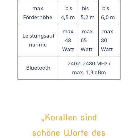
max.
bis
bis
bis
Förderhöhe
4,5 m
5,2 m
6,0 m
max.
max.
max.
Leistungsauf
48
65
80
nahme
Watt
Watt
Watt
2402–2480 MHz /
Bluetooth
max. 1,3 dBm
„Korallen sind
schöne Worte des