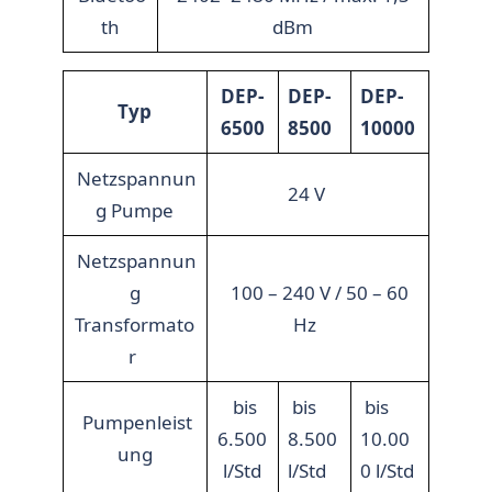
th
dBm
DEP-
DEP-
DEP-
Typ
6500
8500
10000
Netzspannun
24 V
g Pumpe
Netzspannun
g
100 – 240 V / 50 – 60
Transformato
Hz
r
bis
bis
bis
Pumpenleist
6.500
8.500
10.00
ung
l/Std
l/Std
0 l/Std