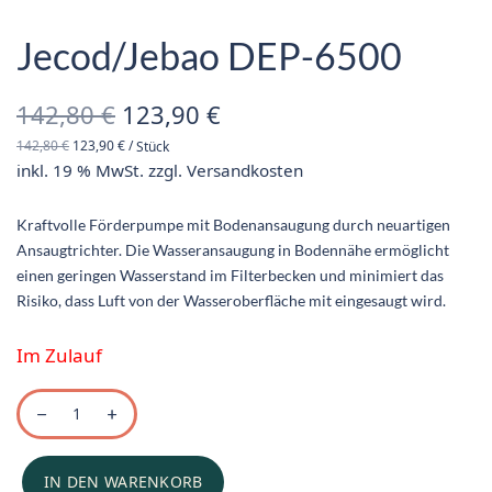
Jecod/Jebao DEP-6500
Ursprünglicher
Aktueller
142,80
€
123,90
€
142,80
€
123,90
€
/
Stück
Preis war:
Preis ist:
inkl. 19 % MwSt.
zzgl.
Versandkosten
142,80 €
123,90 €.
Kraftvolle Förderpumpe mit Bodenansaugung durch neuartigen
Ansaugtrichter. Die Wasseransaugung in Bodennähe ermöglicht
einen geringen Wasserstand im Filterbecken und minimiert das
Risiko, dass Luft von der Wasseroberfläche mit eingesaugt wird.
Im Zulauf
IN DEN WARENKORB