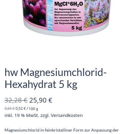
hw Magnesiumchlorid-
Hexahydrat 5 kg
Ursprünglicher
Aktueller
32,28
€
25,90
€
0,65
€
0,52
€
/
100
g
Preis war:
Preis ist:
inkl. 19 % MwSt.
zzgl.
Versandkosten
32,28 €
25,90 €.
Magnesiumchlorid in feinkristalliner Form zur Anpassung der