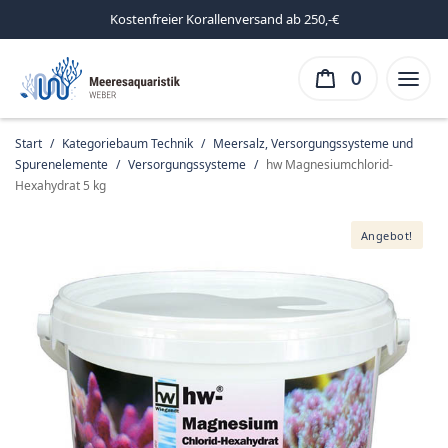
Kostenfreier Korallenversand ab 250,-€
0
Start
/
Kategoriebaum Technik
/
Meersalz, Versorgungssysteme und
Spurenelemente
/
Versorgungssysteme
/
hw Magnesiumchlorid-
Hexahydrat 5 kg
Angebot!