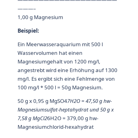
———–
1,00 g Magnesium
Beispiel:
Ein Meerwasseraquarium mit 500 l
Wasservolumen hat einen
Magnesiumgehalt von 1200 mg/l,
angestrebt wird eine Erhöhung auf 1300
mg/l. Es ergibt sich eine Fehlmenge von
100 mg/l * 500 l = 50g Magnesium.
50 g x 0,95 g MgSO4
7H2O = 47,50 g hw-
Magnesiumsulfat-heptahydrat und 50 g x
7,58 g MgCl2
6H2O = 379,00 g hw-
Magnesiumchlorid-hexahydrat