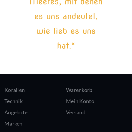
Meeres, mit denen
es uns andeutet,
wie lieb es uns
hat.“
Korallen
Warenkorb
Technik
Mein Konto
Angebote
Versand
Marken