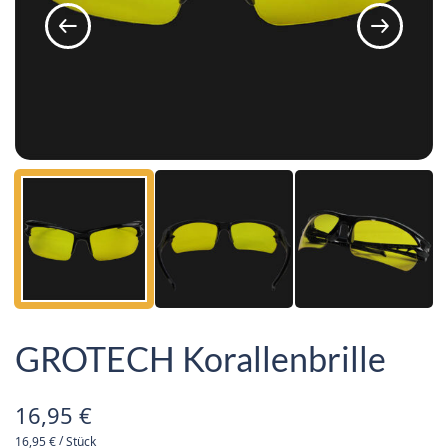
GROTECH Korallenbrille
16,95
€
/
16,95
€
Stück