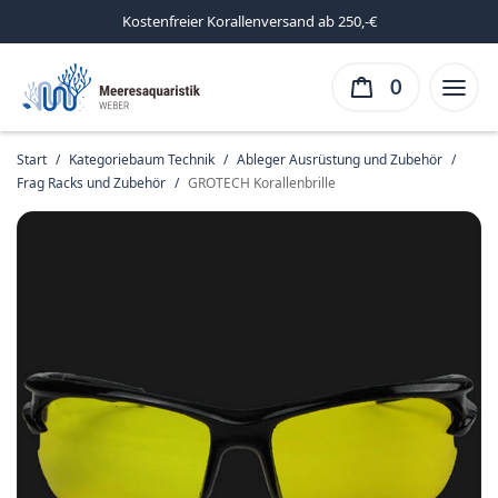
Kostenfreier Korallenversand ab 250,-€
0
Start
/
Kategoriebaum Technik
/
Ableger Ausrüstung und Zubehör
/
Frag Racks und Zubehör
/
GROTECH Korallenbrille