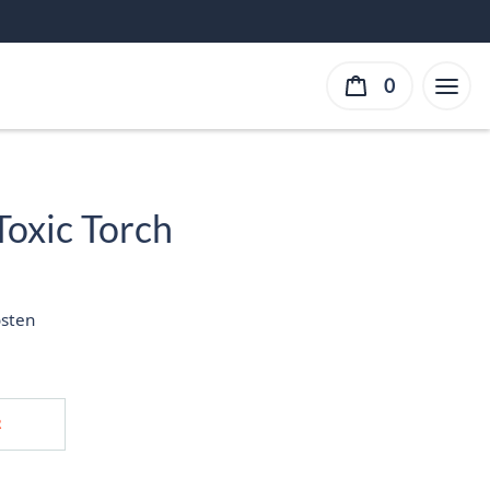
0
Toxic Torch
sten
R