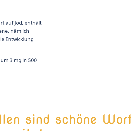
t auf Jod, enthält
ene, nämlich
die Entwicklung
s um 3 mg in 500
llen sind schöne Wor