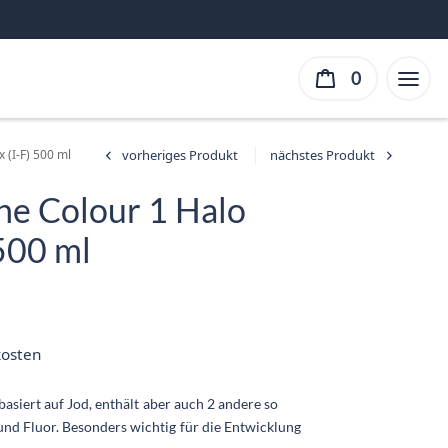
0
(I-F) 500 ml
e Colour 1 Halo
500 ml
er
ller
ist:
kosten
 €.
asiert auf Jod, enthält aber auch 2 andere so
nd Fluor. Besonders wichtig für die Entwicklung