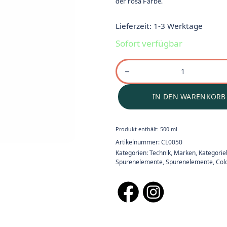
der rosa Farbe.
Lieferzeit:
1-3 Werktage
Sofort verfügbar
IN DEN WARENKORB
Produkt enthält: 500
ml
Artikelnummer:
CL0050
Kategorien:
Technik
,
Marken
,
Kategori
Spurenelemente
,
Spurenelemente
,
Col