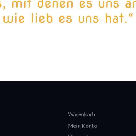
, mit denen es uns an
wie lieb es uns hat.“
Warenkorb
Mein Konto