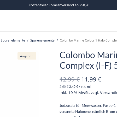
Kostenfreier Korallenversand ab 250,-€
d Spurenelemente
/
Spurenelemente
/
Colombo Marine Colour 1 Halo Complex 
Colombo Marin
Angebot!
Complex (I-F) 
Ursprünglich
Aktue
12,99
€
11,99
€
2,60
€
2,40
€
/
100
ml
Preis war:
Preis 
inkl. 19 % MwSt.
zzgl.
Versand
12,99 €
11,99
Jodzusatz für Meerwasser. Farbe-1 b
genannte Halogene, nämlich Brom u