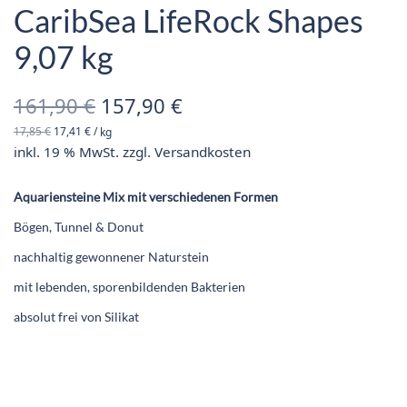
CaribSea LifeRock Shapes
9,07 kg
Ursprünglicher
Aktueller
161,90
€
157,90
€
17,85
€
17,41
€
/
kg
Preis war:
Preis ist:
inkl. 19 % MwSt.
zzgl.
Versandkosten
161,90 €
157,90 €.
Aquariensteine Mix mit verschiedenen Formen
Bögen, Tunnel & Donut
nachhaltig gewonnener Naturstein
mit lebenden, sporenbildenden Bakterien
absolut frei von Silikat