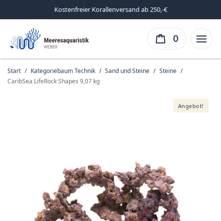
Kostenfreier Korallenversand ab 250,-€
0
Start
/
Kategoriebaum Technik
/
Sand und Steine
/
Steine
/
CaribSea LifeRock Shapes 9,07 kg
Angebot!