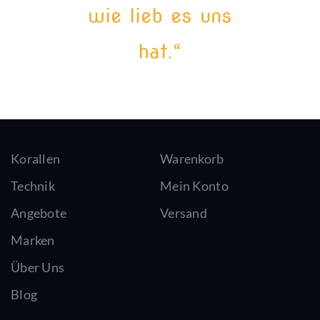
wie lieb es uns
hat.“
Korallen
Warenkorb
Technik
Mein Konto
Angebote
Versand
Marken
Über Uns
Blog